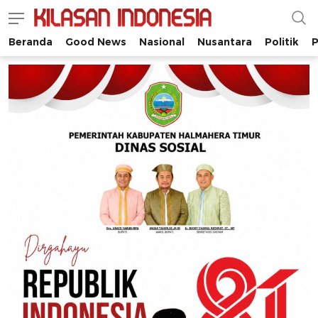
Beranda
Good News
Nasional
Nusantara
Politik
P
Kilasan Indonesia
Satu-satunya di Indonesia