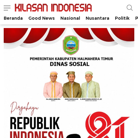
Beranda
Good News
Nasional
Nusantara
Politik
P
Kilasan Indonesia
Satu-satunya di Indonesia