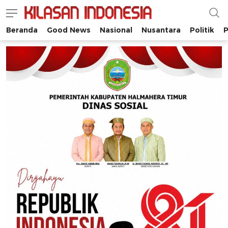
Beranda
Good News
Nasional
Nusantara
Politik
P
Kilasan Indonesia
Satu-satunya di Indonesia