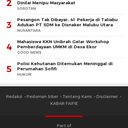
2
Dinilai Menipu Masyarakat
SOROTAN
Pesangon Tak Dibayar, 41 Pekerja di Taliabu
3
Adukan PT SDM ke Disnaker Maluku Utara
NUSANTARA
Mahasiswa KKN Unibrah Gelar Workshop
4
Pemberdayaan UMKM di Desa Ekor
GOOD NEWS
Polisi Kehutanan Ditemukan Meninggal di
5
Perumahan Sofifi
HUKUM
Redaksi
Pedoman Siber
Tentang Kami
Disclaimer
KABAR FAIFIE
Part of