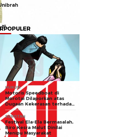
Unibrah
RPOPULER
HUKUM
Motoris Speedboat di
Morotai Dilaporkan atas
Dugaan Kekerasan terhadap
Anak
SOROTAN
Festival Ela-Ela Bermasalah,
Biro Kesra Malut Dinilai
Menipu Masyarakat