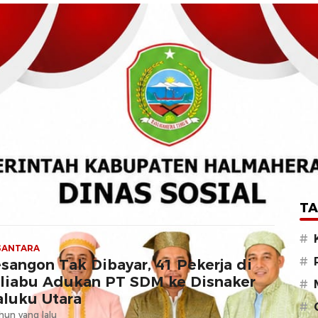
TA
#
SANTARA
#
sangon Tak Dibayar, 41 Pekerja di
abu Adukan PT SDM ke Disnaker
#
luku Utara
#
hun yang lalu