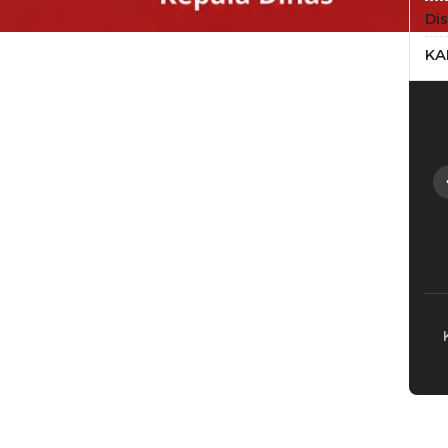
Di
KA