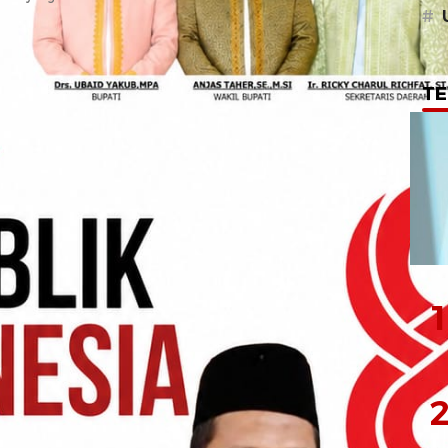
#
el sudah termuat semua...
TE
1
2