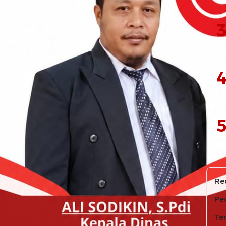
3
4
5
Re
Pe
Te