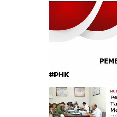
#PHK
NU
Pe
Tali
Ma
2 ta