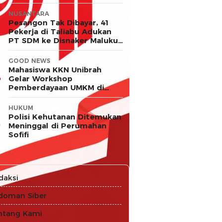
NUSANTARA
Pesangon Tak Dibayar, 41
Pekerja di Taliabu Adukan
PT SDM ke Disnaker Maluku
Utara
GOOD NEWS
Mahasiswa KKN Unibrah
Gelar Workshop
Pemberdayaan UMKM di
Desa Ekor
HUKUM
Polisi Kehutanan Ditemukan
Meninggal di Perumahan
Sofifi
daksi
doman Siber
ntang Kami