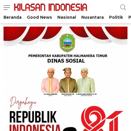
Beranda
Good News
Nasional
Nusantara
Politik
P
Kilasan Indonesia
Satu-satunya di Indonesia