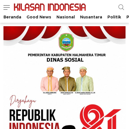
Beranda
Good News
Nasional
Nusantara
Politik
P
Kilasan Indonesia
Satu-satunya di Indonesia