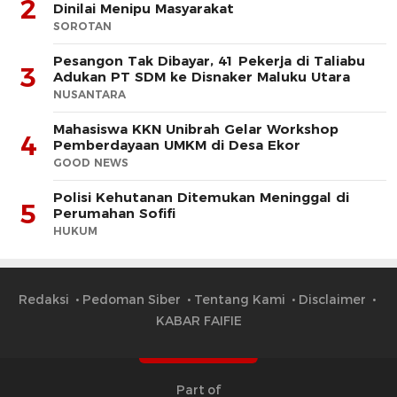
2
Dinilai Menipu Masyarakat
SOROTAN
Pesangon Tak Dibayar, 41 Pekerja di Taliabu
3
Adukan PT SDM ke Disnaker Maluku Utara
NUSANTARA
Mahasiswa KKN Unibrah Gelar Workshop
4
Pemberdayaan UMKM di Desa Ekor
GOOD NEWS
Polisi Kehutanan Ditemukan Meninggal di
5
Perumahan Sofifi
HUKUM
Redaksi
Pedoman Siber
Tentang Kami
Disclaimer
KABAR FAIFIE
Part of