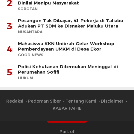
2
Dinilai Menipu Masyarakat
SOROTAN
Pesangon Tak Dibayar, 41 Pekerja di Taliabu
3
Adukan PT SDM ke Disnaker Maluku Utara
NUSANTARA
Mahasiswa KKN Unibrah Gelar Workshop
4
Pemberdayaan UMKM di Desa Ekor
GOOD NEWS
Polisi Kehutanan Ditemukan Meninggal di
5
Perumahan Sofifi
HUKUM
Redaksi
Pedoman Siber
Tentang Kami
Disclaimer
KABAR FAIFIE
Part of