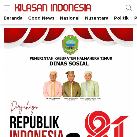
Beranda
Good News
Nasional
Nusantara
Politik
P
Kilasan Indonesia
Satu-satunya di Indonesia