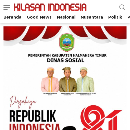
Beranda
Good News
Nasional
Nusantara
Politik
P
Kilasan Indonesia
Satu-satunya di Indonesia