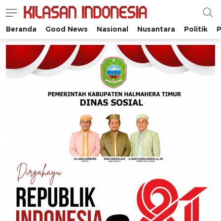
Beranda
Good News
Nasional
Nusantara
Politik
P
Kilasan Indonesia
Satu-satunya di Indonesia