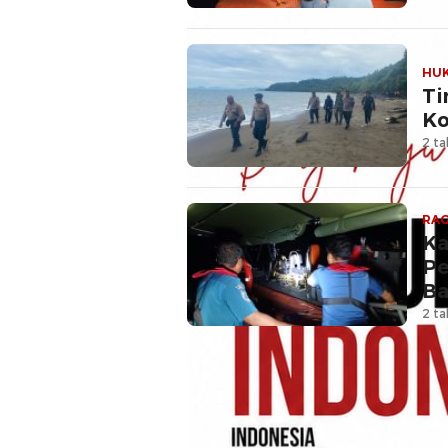
HU
Ti
Ko
2 ta
RA
Ka
Pe
Ba
2 ta