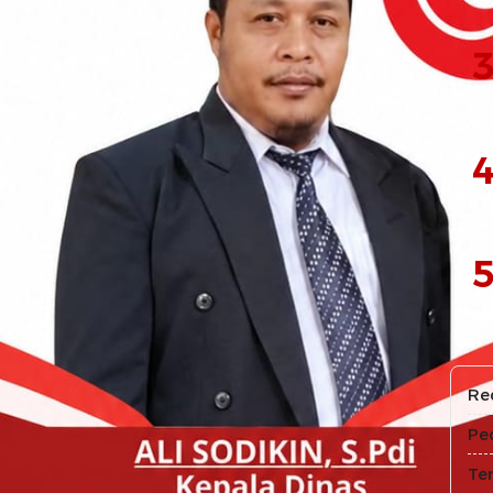
3
4
5
Re
Pe
Te