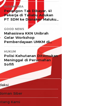
NUSANTARA
Pesangon Tak Dibayar, 41
Pekerja di Taliabu Adukan
PT SDM ke Disnaker Maluku
Utara
GOOD NEWS
Mahasiswa KKN Unibrah
Gelar Workshop
Pemberdayaan UMKM di
Desa Ekor
HUKUM
Polisi Kehutanan Ditemukan
Meninggal di Perumahan
Sofifi
daksi
doman Siber
ntang Kami