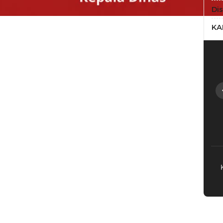
Di
KA