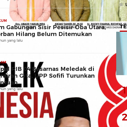
#
KUM
TE
m Gabungan Sisir Pesisir Oba Utara,
rban Hilang Belum Ditemukan
hun yang lalu
GAM
pal RIB 04 Basarnas Meledak di
rairan Gita, UPP Sofifi Turunkan
ntuan
1
hun yang lalu
Lihat lainnya
2