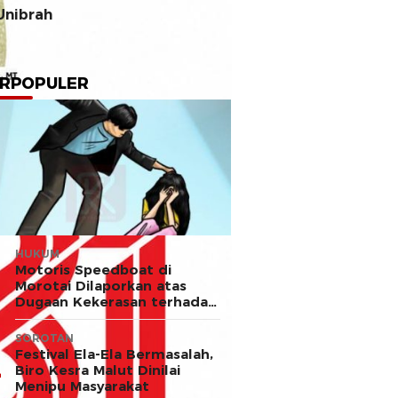
Unibrah
RPOPULER
HUKUM
Motoris Speedboat di
Morotai Dilaporkan atas
Dugaan Kekerasan terhadap
Anak
SOROTAN
Festival Ela-Ela Bermasalah,
Biro Kesra Malut Dinilai
Menipu Masyarakat