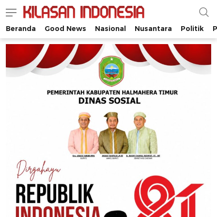
Beranda
Good News
Nasional
Nusantara
Politik
P
Kilasan Indonesia
Satu-satunya di Indonesia