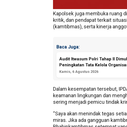
penyampaian maksud dan tujuan 
Kapolsek juga membuka ruang di
kritik, dan pendapat terkait sit
(kamtibmas), serta kinerja anggot
Baca Juga:
Audit Itwasum Polri Tahap II Dimu
Peningkatan Tata Kelola Organisas
Kamis, 6 Agustus 2026
Dalam kesempatan tersebut, IPD
keamanan lingkungan dan menghi
sering menjadi pemicu tindak kri
“Saya akan menindak tegas seti
miras. Jika ada gangguan kamtib
Bhabinkamtibmas setempat yang 