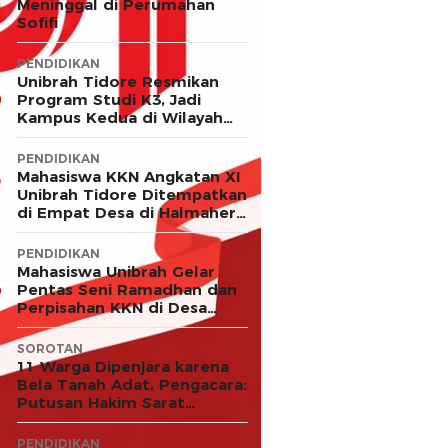
Meninggal di Perumahan
Sofifi
PENDIDIKAN
Unibrah Tidore Resmikan
Program Studi K3, Jadi
Kampus Kedua di Wilayah
LLDIKTI XII
PENDIDIKAN
Mahasiswa KKN Angkatan XI
Unibrah Tidore Ditempatkan
di Empat Desa di Halmahera
Timur
PENDIDIKAN
Mahasiswa Unibrah Gelar
Pentas Seni Ramadhan dan
Perpisahan KKN di Desa
Akejawi
SOROTAN
11 Warga Dipenjara karena
Bela Tanah Adat, Pengacara:
Putusan Hakim Sarat
Kejanggalan dan Abaikan
Keadilan
PENDIDIKAN