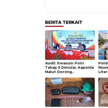
BERITA TERKAIT
Audit Itwasum Polri
Pold
Tahap II Dimulai, Kapolda
Musn
Malut Dorong
Liter
Peningkatan Tata Kelola
Bong
Organisasi yang Presisi
Pere
Lint