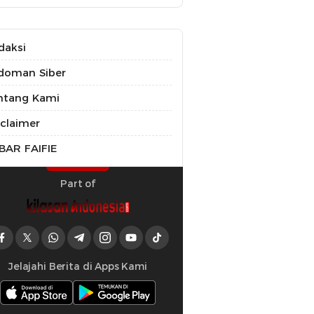
daksi
doman Siber
ntang Kami
sclaimer
BAR FAIFIE
Part of
Jelajahi Berita di Apps Kami