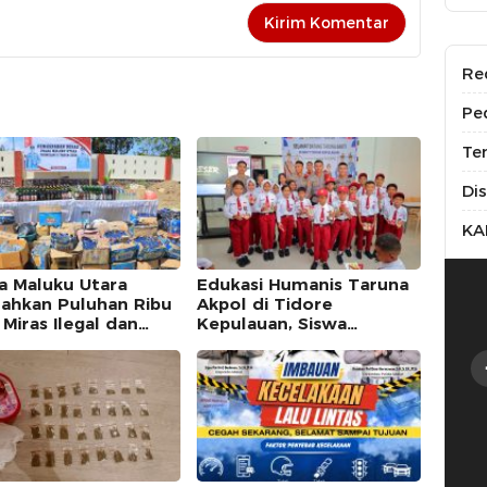
Re
Pe
Te
Di
KA
a Maluku Utara
Edukasi Humanis Taruna
ahkan Puluhan Ribu
Akpol di Tidore
 Miras Ilegal dan
Kepulauan, Siswa
kar Jaringan
Didorong Miliki Disiplin
daran Senjata Api
dan Kemandirian
as Negara