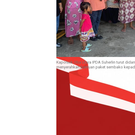
Kapolsek Oba Utara IPDA Suherlin turut didam
menyerahkan bantuan paket sembako kepad
SOFIFI
– Kapolsek Oba Utara, IPDA
silaturahmi dan pembagian semba
Kecamatan Oba Utara, Kota Tidor
14.00 WIT.
Dalam kegiatan tersebut, IPDA Su
Oba Utara, Ny. Fat Suherlin, ser
Pake. Kegiatan diawali dengan pe