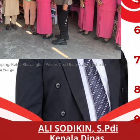
5
6
7
pingi Ketua Bhayangkari Polsek Oba Utara, Ny. Fat Suherlin
a warga.
8
 Suherlin, S.IP., M.H., menggelar kegiatan
ko kepada masyarakat Dusun II, Desa Galala,
e Kepulauan, pada Jumat (28/3/2025) pukul
9
herlin turut didampingi Ketua Bhayangkari Polsek
ta Bhabinkamtibmas Desa Galala, Brigpol Samsul
rkenalan diri Kapolsek, dilanjutkan dengan