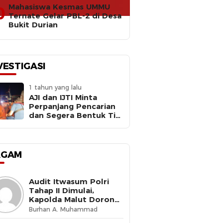
Mahasiswa Kesmas UMMU
0
Ternate Gelar PBL-2 di Desa
Bukit Durian
VESTIGASI
1 tahun yang lalu
AJI dan IJTI Minta
Perpanjang Pencarian
dan Segera Bentuk Tim
Investigasi Meledaknya
RIB Basarnas Ternate
AGAM
Audit Itwasum Polri
Tahap II Dimulai,
Kapolda Malut Dorong
Peningkatan Tata
Burhan A. Muhammad
Kelola Organisasi yang