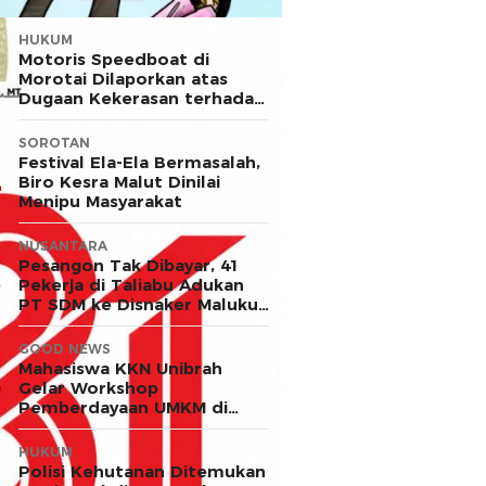
HUKUM
Motoris Speedboat di
Morotai Dilaporkan atas
Dugaan Kekerasan terhadap
Anak
SOROTAN
Festival Ela-Ela Bermasalah,
Biro Kesra Malut Dinilai
Menipu Masyarakat
NUSANTARA
Pesangon Tak Dibayar, 41
Pekerja di Taliabu Adukan
PT SDM ke Disnaker Maluku
Utara
GOOD NEWS
Mahasiswa KKN Unibrah
Gelar Workshop
Pemberdayaan UMKM di
Desa Ekor
HUKUM
Polisi Kehutanan Ditemukan