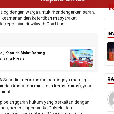
silaturahmi serta pembagian sembako.
1
alog dengan warga untuk mendengarkan saran,
uasi keamanan dan ketertiban masyarakat
a kepolisian di wilayah Oba Utara.
IN
lai, Kapolda Malut Dorong
i yang Presisi
R
A Suherlin menekankan pentingnya menjaga
ndari konsumsi minuman keras (miras), yang
minal.
ap pelanggaran hukum yang berkaitan dengan
mas, segera laporkan ke Polsek atau
siap melayani selama 24 jam,” tegasnya.