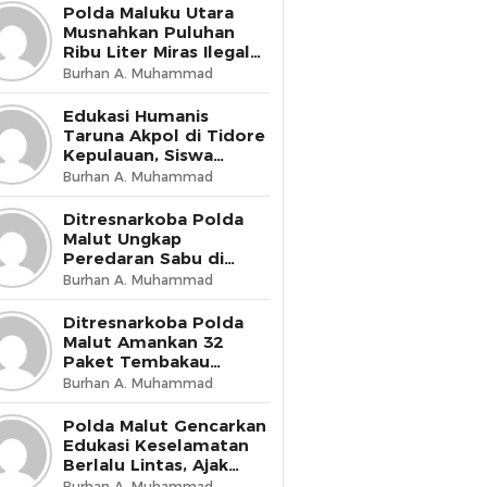
Presisi
Polda Maluku Utara
Musnahkan Puluhan
Ribu Liter Miras Ilegal
dan Bongkar Jaringan
Burhan A. Muhammad
Peredaran Senjata Api
Lintas Negara
Edukasi Humanis
Taruna Akpol di Tidore
Kepulauan, Siswa
Didorong Miliki Disiplin
Burhan A. Muhammad
dan Kemandirian
Ditresnarkoba Polda
Malut Ungkap
Peredaran Sabu di
Halmahera Tengah,
Burhan A. Muhammad
Satu Pengedar
Diamankan
Ditresnarkoba Polda
Malut Amankan 32
Paket Tembakau
Sintetis di Ternate
Burhan A. Muhammad
Utara
Polda Malut Gencarkan
Edukasi Keselamatan
Berlalu Lintas, Ajak
Masyarakat Wujudkan
Burhan A. Muhammad