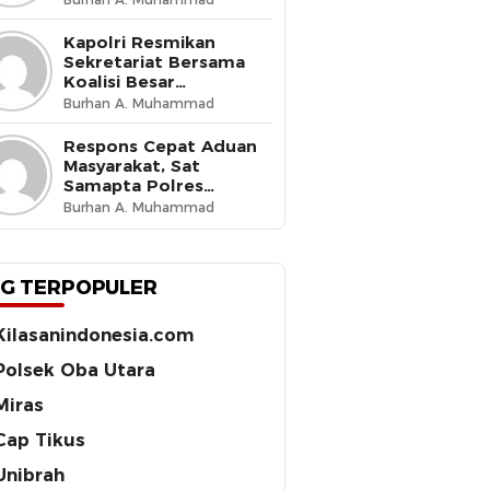
Budaya Tertib di Jalan
Kapolri Resmikan
Sekretariat Bersama
Koalisi Besar
Perjuangan Buruh
Burhan A. Muhammad
Indonesia, Tegaskan
Komitmen Lindungi
Respons Cepat Aduan
Hak Pekerja dan Jaga
Masyarakat, Sat
Iklim Investasi
Samapta Polres
Ternate Amankan 210
Burhan A. Muhammad
Botol Miras Cap Tikus
G TERPOPULER
Kilasanindonesia.com
Polsek Oba Utara
Miras
Cap Tikus
Unibrah