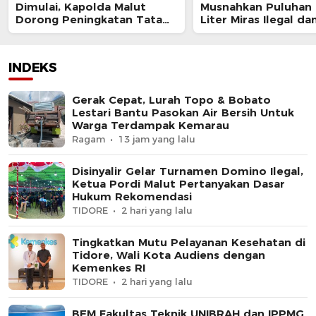
Dimulai, Kapolda Malut
Musnahkan Puluhan 
Dorong Peningkatan Tata
Liter Miras Ilegal da
Kelola Organisasi yang
Bongkar Jaringan P
Presisi
Senjata Api Lintas N
INDEKS
Gerak Cepat, Lurah Topo & Bobato
Lestari Bantu Pasokan Air Bersih Untuk
Warga Terdampak Kemarau
Ragam
13 jam yang lalu
Disinyalir Gelar Turnamen Domino Ilegal,
Ketua Pordi Malut Pertanyakan Dasar
Hukum Rekomendasi
TIDORE
2 hari yang lalu
Tingkatkan Mutu Pelayanan Kesehatan di
Tidore, Wali Kota Audiens dengan
Kemenkes RI
TIDORE
2 hari yang lalu
BEM Fakultas Teknik UNIBRAH dan IPPMG