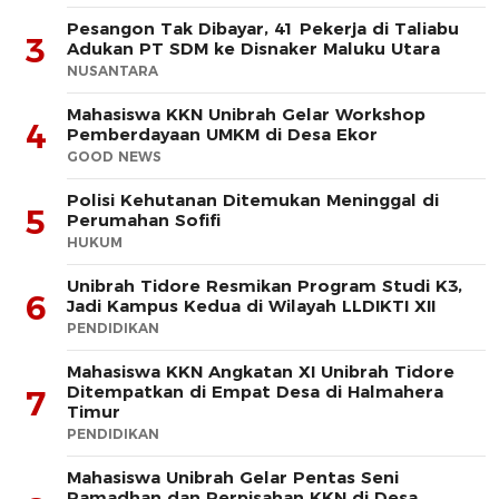
Pesangon Tak Dibayar, 41 Pekerja di Taliabu
3
Adukan PT SDM ke Disnaker Maluku Utara
NUSANTARA
Mahasiswa KKN Unibrah Gelar Workshop
4
Pemberdayaan UMKM di Desa Ekor
GOOD NEWS
Polisi Kehutanan Ditemukan Meninggal di
5
Perumahan Sofifi
HUKUM
Unibrah Tidore Resmikan Program Studi K3,
6
Jadi Kampus Kedua di Wilayah LLDIKTI XII
PENDIDIKAN
Mahasiswa KKN Angkatan XI Unibrah Tidore
Ditempatkan di Empat Desa di Halmahera
7
Timur
PENDIDIKAN
Mahasiswa Unibrah Gelar Pentas Seni
Ramadhan dan Perpisahan KKN di Desa