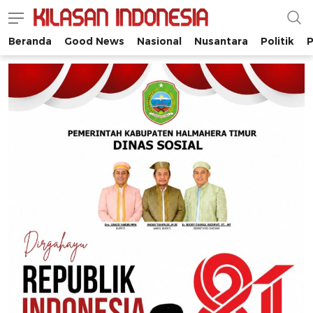
Beranda
Good News
Nasional
Nusantara
Politik
P
Kilasan Indonesia
Satu-satunya di Indonesia