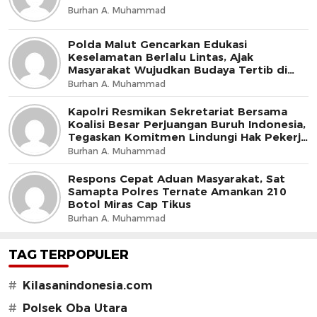
Burhan A. Muhammad
Polda Malut Gencarkan Edukasi
Keselamatan Berlalu Lintas, Ajak
Masyarakat Wujudkan Budaya Tertib di
Jalan
Burhan A. Muhammad
Kapolri Resmikan Sekretariat Bersama
Koalisi Besar Perjuangan Buruh Indonesia,
Tegaskan Komitmen Lindungi Hak Pekerja
dan Jaga Iklim Investasi
Burhan A. Muhammad
Respons Cepat Aduan Masyarakat, Sat
Samapta Polres Ternate Amankan 210
Botol Miras Cap Tikus
Burhan A. Muhammad
TAG TERPOPULER
#
Kilasanindonesia.com
#
Polsek Oba Utara