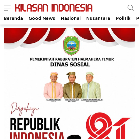
Beranda
Good News
Nasional
Nusantara
Politik
P
Kilasan Indonesia
Satu-satunya di Indonesia