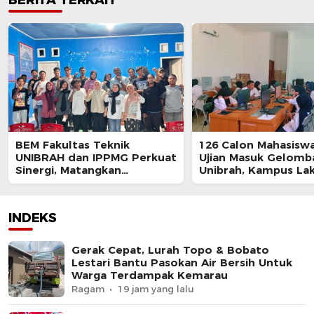
BEM Fakultas Teknik
126 Calon Mahasiswa
UNIBRAH dan IPPMG Perkuat
Ujian Masuk Gelomba
Sinergi, Matangkan
Unibrah, Kampus La
Persiapan Teknik Expo
Pemetaan Kemamp
Volume I Tahun 2026
Akademik Sejak Awa
INDEKS
Gerak Cepat, Lurah Topo & Bobato
Lestari Bantu Pasokan Air Bersih Untuk
Warga Terdampak Kemarau
Ragam
19 jam yang lalu