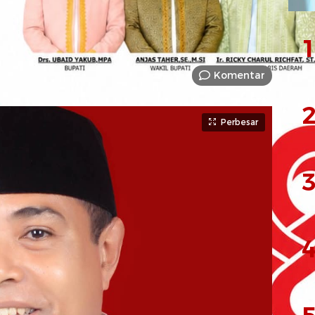
1
Komentar
2
Perbesar
3
4