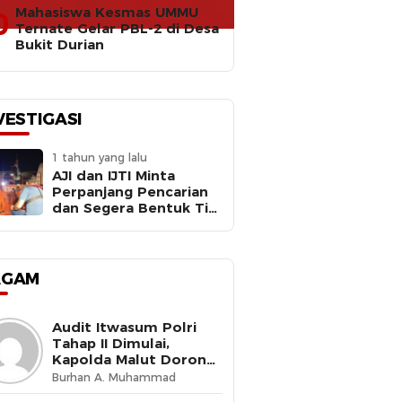
Mahasiswa Kesmas UMMU
0
Ternate Gelar PBL-2 di Desa
Bukit Durian
VESTIGASI
1 tahun yang lalu
AJI dan IJTI Minta
Perpanjang Pencarian
dan Segera Bentuk Tim
Investigasi Meledaknya
RIB Basarnas Ternate
AGAM
Audit Itwasum Polri
Tahap II Dimulai,
Kapolda Malut Dorong
Peningkatan Tata
Burhan A. Muhammad
Kelola Organisasi yang