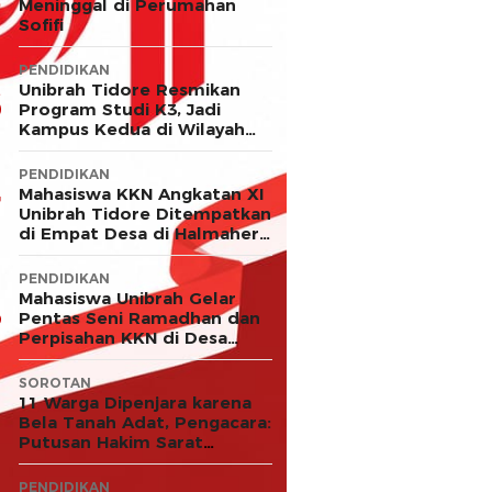
Meninggal di Perumahan
Sofifi
PENDIDIKAN
Unibrah Tidore Resmikan
Program Studi K3, Jadi
Kampus Kedua di Wilayah
LLDIKTI XII
PENDIDIKAN
Mahasiswa KKN Angkatan XI
Unibrah Tidore Ditempatkan
di Empat Desa di Halmahera
Timur
PENDIDIKAN
Mahasiswa Unibrah Gelar
Pentas Seni Ramadhan dan
Perpisahan KKN di Desa
Akejawi
SOROTAN
11 Warga Dipenjara karena
Bela Tanah Adat, Pengacara:
Putusan Hakim Sarat
Kejanggalan dan Abaikan
Keadilan
PENDIDIKAN