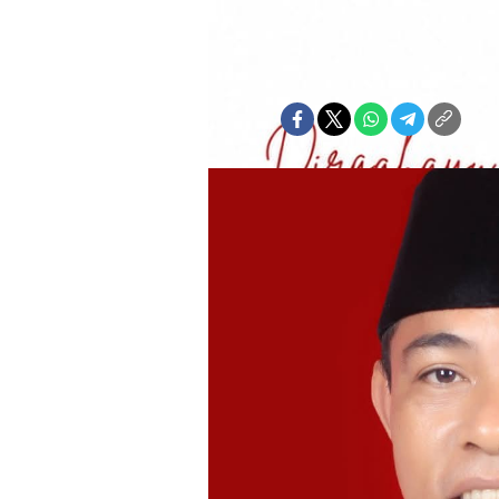
Sartini Abubakar
Rabu, 13 Mei 2026 | 23:03 WIT
Bagikan: