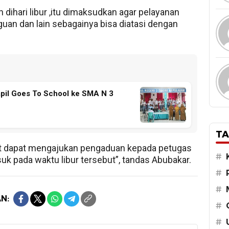
 dihari libur ,itu dimaksudkan agar pelayanan
uan dan lain sebagainya bisa diatasi dengan
pil Goes To School ke SMA N 3
TA
kat dapat mengajukan pengaduan kepada petugas
#
k pada waktu libur tersebut”, tandas Abubakar.
#
#
N:
#
#