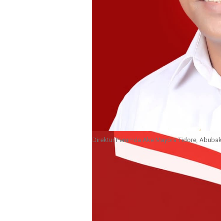
Direktur Perumda Ake Mayora Tidore, Abubak
Tidore- Dalam rangka libur nasio
15 Mei 2026, Perusahan Umum D
Tidore Kepulauan, tetap membuka
Keputusan tersebut disepakati se
Kepala Seksi dalam ruang lingku