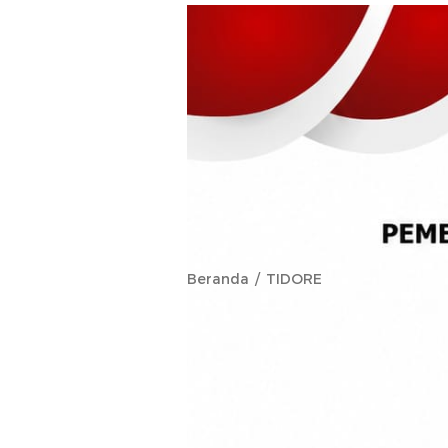
Beranda
TIDORE
Optimalkan L
Perumda Ake
Beraktivitas 