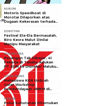
HUKUM
Motoris Speedboat di
Morotai Dilaporkan atas
Dugaan Kekerasan terhadap
Anak
SOROTAN
Festival Ela-Ela Bermasalah,
Biro Kesra Malut Dinilai
Menipu Masyarakat
NUSANTARA
Pesangon Tak Dibayar, 41
Pekerja di Taliabu Adukan
PT SDM ke Disnaker Maluku
Utara
GOOD NEWS
Mahasiswa KKN Unibrah
Gelar Workshop
Pemberdayaan UMKM di
Desa Ekor
HUKUM
Polisi Kehutanan Ditemukan