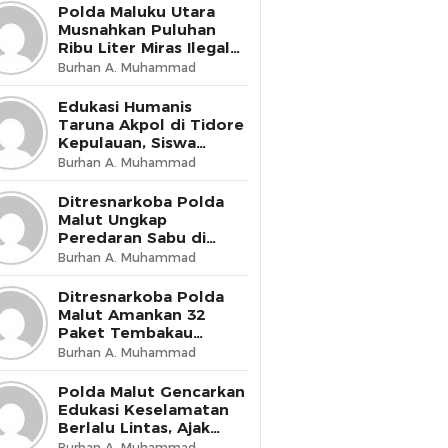
Presisi
Polda Maluku Utara
Musnahkan Puluhan
Ribu Liter Miras Ilegal
dan Bongkar Jaringan
Burhan A. Muhammad
Peredaran Senjata Api
Lintas Negara
Edukasi Humanis
Taruna Akpol di Tidore
Kepulauan, Siswa
Didorong Miliki Disiplin
Burhan A. Muhammad
dan Kemandirian
Ditresnarkoba Polda
Malut Ungkap
Peredaran Sabu di
Halmahera Tengah,
Burhan A. Muhammad
Satu Pengedar
Diamankan
Ditresnarkoba Polda
Malut Amankan 32
Paket Tembakau
Sintetis di Ternate
Burhan A. Muhammad
Utara
Polda Malut Gencarkan
Edukasi Keselamatan
Berlalu Lintas, Ajak
Masyarakat Wujudkan
Burhan A. Muhammad