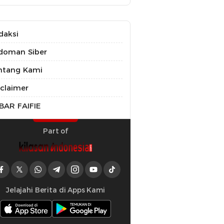
daksi
doman Siber
ntang Kami
sclaimer
BAR FAIFIE
Part of
Jelajahi Berita di Apps Kami