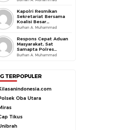
Budaya Tertib di Jalan
Kapolri Resmikan
Sekretariat Bersama
Koalisi Besar
Perjuangan Buruh
Burhan A. Muhammad
Indonesia, Tegaskan
Komitmen Lindungi
Respons Cepat Aduan
Hak Pekerja dan Jaga
Masyarakat, Sat
Iklim Investasi
Samapta Polres
Ternate Amankan 210
Burhan A. Muhammad
Botol Miras Cap Tikus
G TERPOPULER
Kilasanindonesia.com
Polsek Oba Utara
Miras
Cap Tikus
Unibrah