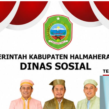
TE
ayanan Publik,
 Mayora Tetap
di Hari Libur