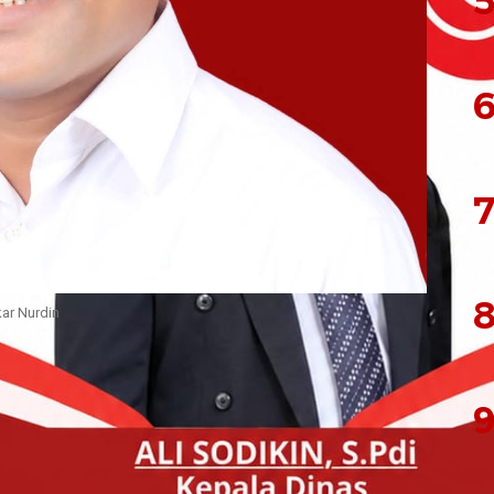
5
6
7
8
ar Nurdin
nal dan cuti bersama yang jatuh pada tanggal 14-
aerah Air Minum (Perumda) Ake Mayora Kota
9
 pelayanan seperti biasanya.
cara bersama oleh Direktur, Kepala Bagian dan
p kerja Perumda Ake Mayora.