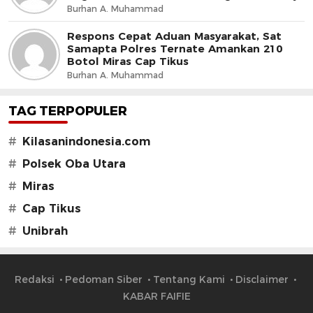
dan Jaga Iklim Investasi
Burhan A. Muhammad
Respons Cepat Aduan Masyarakat, Sat
Samapta Polres Ternate Amankan 210
Botol Miras Cap Tikus
Burhan A. Muhammad
TAG TERPOPULER
#
Kilasanindonesia.com
#
Polsek Oba Utara
#
Miras
#
Cap Tikus
#
Unibrah
Redaksi
Pedoman Siber
Tentang Kami
Disclaimer
KABAR FAIFIE