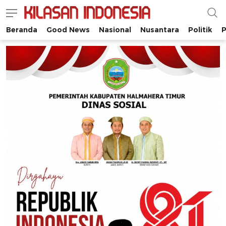
Beranda
Good News
Nasional
Nusantara
Politik
P
Kilasan Indonesia
Satu-satunya di Indonesia