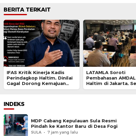
BERITA TERKAIT
IFAS Kritik Kinerja Kadis
LATAMLA Soroti
Perindagkop Haltim, Dinilai
Pembahasan AMDAL 
Gagal Dorong Kemajuan
Haltim di Jakarta, S
UMKM dan Koperasi
Berpotensi Cacat P
dan Digugat
INDEKS
MDP Cabang Kepulauan Sula Resmi
Pindah ke Kantor Baru di Desa Fogi
SULA
7 jam yang lalu