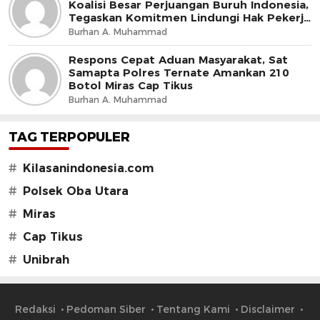
Koalisi Besar Perjuangan Buruh Indonesia,
Tegaskan Komitmen Lindungi Hak Pekerja
dan Jaga Iklim Investasi
Burhan A. Muhammad
Respons Cepat Aduan Masyarakat, Sat
Samapta Polres Ternate Amankan 210
Botol Miras Cap Tikus
Burhan A. Muhammad
TAG TERPOPULER
#
Kilasanindonesia.com
#
Polsek Oba Utara
#
Miras
#
Cap Tikus
#
Unibrah
Redaksi
Pedoman Siber
Tentang Kami
Disclaimer