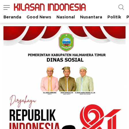
Beranda
Good News
Nasional
Nusantara
Politik
P
Kilasan Indonesia
Satu-satunya di Indonesia