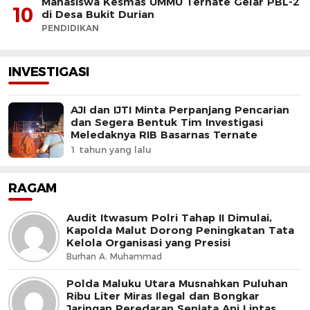
Mahasiswa Kesmas UMMU Ternate Gelar PBL-2
10
di Desa Bukit Durian
PENDIDIKAN
INVESTIGASI
AJI dan IJTI Minta Perpanjang Pencarian
dan Segera Bentuk Tim Investigasi
Meledaknya RIB Basarnas Ternate
1 tahun yang lalu
RAGAM
Audit Itwasum Polri Tahap II Dimulai,
Kapolda Malut Dorong Peningkatan Tata
Kelola Organisasi yang Presisi
Burhan A. Muhammad
Polda Maluku Utara Musnahkan Puluhan
Ribu Liter Miras Ilegal dan Bongkar
Jaringan Peredaran Senjata Api Lintas