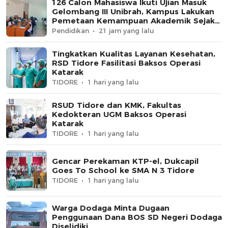
126 Calon Mahasiswa Ikuti Ujian Masuk
Gelombang III Unibrah, Kampus Lakukan
Pemetaan Kemampuan Akademik Sejak
Awal
Pendidikan
21 jam yang lalu
Tingkatkan Kualitas Layanan Kesehatan,
RSD Tidore Fasilitasi Baksos Operasi
Katarak
TIDORE
1 hari yang lalu
RSUD Tidore dan KMK, Fakultas
Kedokteran UGM Baksos Operasi
Katarak
TIDORE
1 hari yang lalu
Gencar Perekaman KTP-el, Dukcapil
Goes To School ke SMA N 3 Tidore
TIDORE
1 hari yang lalu
Warga Dodaga Minta Dugaan
Penggunaan Dana BOS SD Negeri Dodaga
Diselidiki