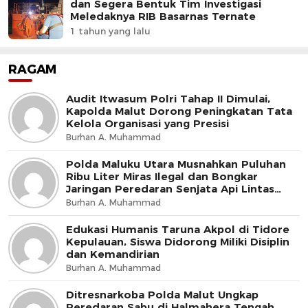
dan Segera Bentuk Tim Investigasi
Meledaknya RIB Basarnas Ternate
1 tahun yang lalu
RAGAM
Audit Itwasum Polri Tahap II Dimulai,
Kapolda Malut Dorong Peningkatan Tata
Kelola Organisasi yang Presisi
Burhan A. Muhammad
Polda Maluku Utara Musnahkan Puluhan
Ribu Liter Miras Ilegal dan Bongkar
Jaringan Peredaran Senjata Api Lintas
Negara
Burhan A. Muhammad
Edukasi Humanis Taruna Akpol di Tidore
Kepulauan, Siswa Didorong Miliki Disiplin
dan Kemandirian
Burhan A. Muhammad
Ditresnarkoba Polda Malut Ungkap
Peredaran Sabu di Halmahera Tengah,