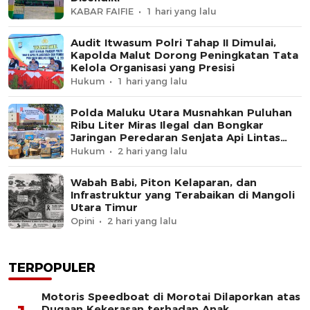
KABAR FAIFIE
1 hari yang lalu
Audit Itwasum Polri Tahap II Dimulai,
Kapolda Malut Dorong Peningkatan Tata
Kelola Organisasi yang Presisi
Hukum
1 hari yang lalu
Polda Maluku Utara Musnahkan Puluhan
Ribu Liter Miras Ilegal dan Bongkar
Jaringan Peredaran Senjata Api Lintas
Negara
Hukum
2 hari yang lalu
Wabah Babi, Piton Kelaparan, dan
Infrastruktur yang Terabaikan di Mangoli
Utara Timur
Opini
2 hari yang lalu
TERPOPULER
Motoris Speedboat di Morotai Dilaporkan atas
Dugaan Kekerasan terhadap Anak