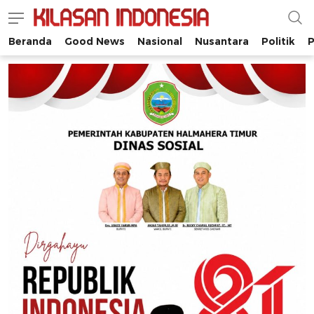
Beranda
Good News
Nasional
Nusantara
Politik
P
Kilasan Indonesia
Satu-satunya di Indonesia