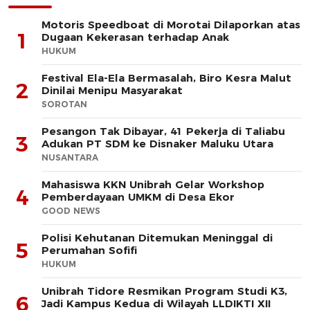
Motoris Speedboat di Morotai Dilaporkan atas
1
Dugaan Kekerasan terhadap Anak
HUKUM
Festival Ela-Ela Bermasalah, Biro Kesra Malut
2
Dinilai Menipu Masyarakat
SOROTAN
Pesangon Tak Dibayar, 41 Pekerja di Taliabu
3
Adukan PT SDM ke Disnaker Maluku Utara
NUSANTARA
Mahasiswa KKN Unibrah Gelar Workshop
4
Pemberdayaan UMKM di Desa Ekor
GOOD NEWS
Polisi Kehutanan Ditemukan Meninggal di
5
Perumahan Sofifi
HUKUM
Unibrah Tidore Resmikan Program Studi K3,
6
Jadi Kampus Kedua di Wilayah LLDIKTI XII