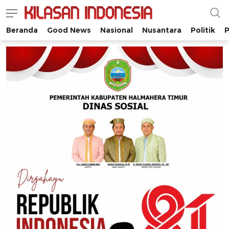
Beranda
Good News
Nasional
Nusantara
Politik
P
Kilasan Indonesia
Satu-satunya di Indonesia