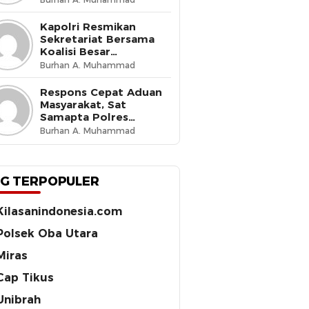
Budaya Tertib di Jalan
Kapolri Resmikan
Sekretariat Bersama
Koalisi Besar
Perjuangan Buruh
Burhan A. Muhammad
Indonesia, Tegaskan
Komitmen Lindungi
Respons Cepat Aduan
Hak Pekerja dan Jaga
Masyarakat, Sat
Iklim Investasi
Samapta Polres
Ternate Amankan 210
Burhan A. Muhammad
Botol Miras Cap Tikus
G TERPOPULER
Kilasanindonesia.com
Polsek Oba Utara
Miras
Cap Tikus
Unibrah