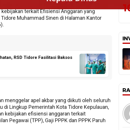
 dilakukan secara spontan saat mengikuti apel
1
kebijakan terkait Efisiensi Anggaran yang
ta Tidore Muhammad Sinen di Halaman Kantor
).
IN
hatan, RSD Tidore Fasilitasi Baksos
R
 menggelar apel akbar yang diikuti oleh seluruh
 di Lingkup Pemerintah Kota Tidore Kepulauan,
n kebijakan efisiensi anggaran terkait
an Pegawai (TPP), Gaji PPPK dan PPPK Paruh