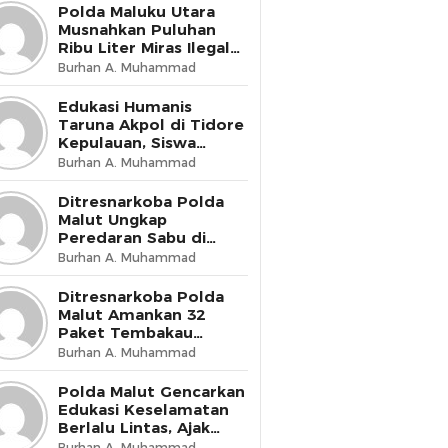
Presisi
Polda Maluku Utara
Musnahkan Puluhan
Ribu Liter Miras Ilegal
dan Bongkar Jaringan
Burhan A. Muhammad
Peredaran Senjata Api
Lintas Negara
Edukasi Humanis
Taruna Akpol di Tidore
Kepulauan, Siswa
Didorong Miliki Disiplin
Burhan A. Muhammad
dan Kemandirian
Ditresnarkoba Polda
Malut Ungkap
Peredaran Sabu di
Halmahera Tengah,
Burhan A. Muhammad
Satu Pengedar
Diamankan
Ditresnarkoba Polda
Malut Amankan 32
Paket Tembakau
Sintetis di Ternate
Burhan A. Muhammad
Utara
Polda Malut Gencarkan
Edukasi Keselamatan
Berlalu Lintas, Ajak
Masyarakat Wujudkan
Burhan A. Muhammad