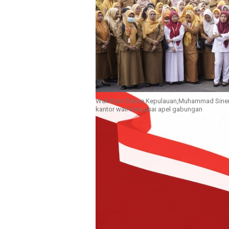
Wali Kota Tidore Kepulauan,Muhammad Sinen
kantor wali kota usai apel gabungan
Tidore- PPPK Penuh waktu dan P
Tidore Kepulauan tidak akan diru
seperti ini dan terburuknya haru
Kepulauan akan mundur dari jaba
2000 lebih orang kemudian berle
Tegas Wali Kota Tidore Kepulau