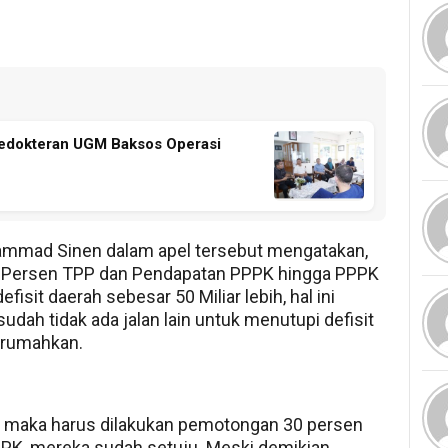
Kedokteran UGM Baksos Operasi
ammad Sinen dalam apel tersebut mengatakan,
0 Persen TPP dan Pendapatan PPPK hingga PPPK
isit daerah sebesar 50 Miliar lebih, hal ini
udah tidak ada jalan lain untuk menutupi defisit
irumahkan.
ain maka harus dilakukan pemotongan 30 persen
PK, mereka sudah setuju. Meski demikian,