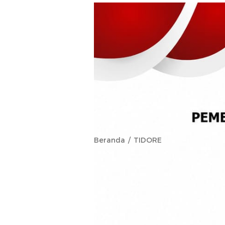
Beranda
TIDORE
Tolak Rumah
dan PPPK Pa
Kota Tidore 