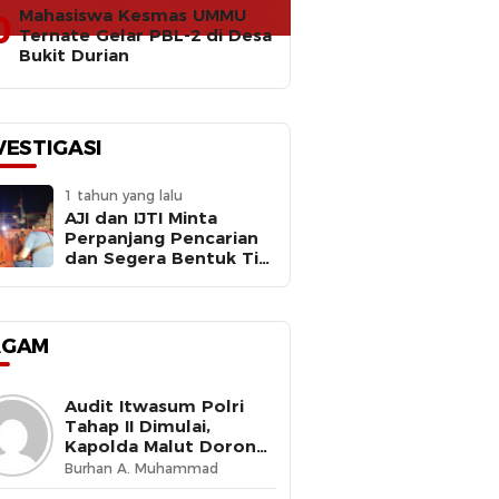
Mahasiswa Kesmas UMMU
0
Ternate Gelar PBL-2 di Desa
Bukit Durian
VESTIGASI
1 tahun yang lalu
AJI dan IJTI Minta
Perpanjang Pencarian
dan Segera Bentuk Tim
Investigasi Meledaknya
RIB Basarnas Ternate
AGAM
Audit Itwasum Polri
Tahap II Dimulai,
Kapolda Malut Dorong
Peningkatan Tata
Burhan A. Muhammad
Kelola Organisasi yang