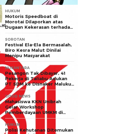
HUKUM
Motoris Speedboat di
Morotai Dilaporkan atas
Dugaan Kekerasan terhadap
Anak
SOROTAN
Festival Ela-Ela Bermasalah,
Biro Kesra Malut Dinilai
Menipu Masyarakat
NUSANTARA
Pesangon Tak Dibayar, 41
Pekerja di Taliabu Adukan
PT SDM ke Disnaker Maluku
Utara
GOOD NEWS
Mahasiswa KKN Unibrah
Gelar Workshop
Pemberdayaan UMKM di
Desa Ekor
HUKUM
Polisi Kehutanan Ditemukan