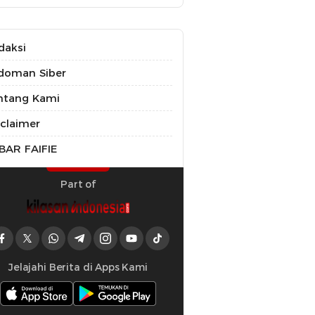
daksi
doman Siber
ntang Kami
sclaimer
BAR FAIFIE
Part of
Jelajahi Berita di Apps Kami