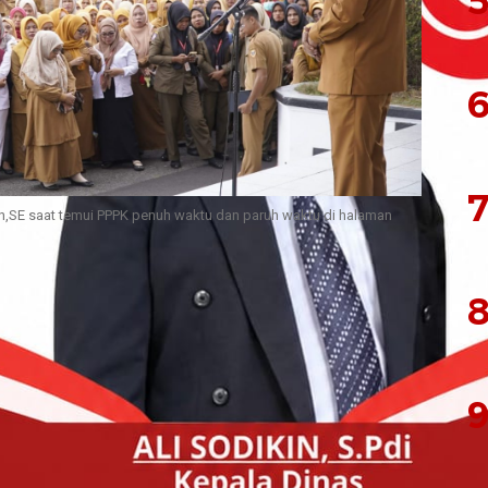
5
6
7
,SE saat temui PPPK penuh waktu dan paruh waktu di halaman
PPK Paruh Waktu di Lingkup Pemerintah Kota
8
mahkan, jika sampai kondisi negara masih terus
s dirumahkan, maka saya selaku Wali Kota Tidore
tan sebagai Wali Kota, saya tidak mau korbankan
ha-leha dengan jabatan.
9
an Muhammad Sinen menyikapi aksi ribuan ASN,