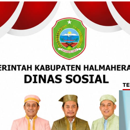
TE
kan PPPK Penuh
ruh Waktu,Wali
Pasang Badan di