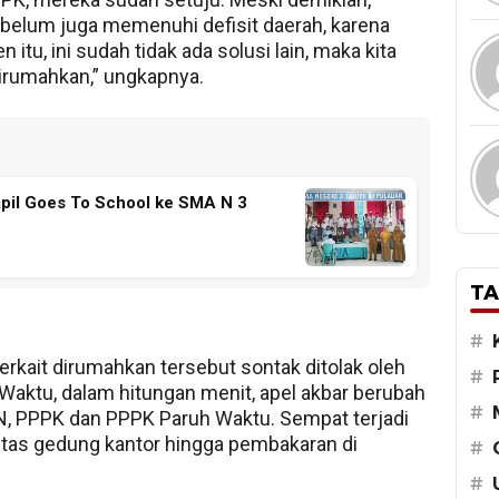
belum juga memenuhi defisit daerah, karena
n itu, ini sudah tidak ada solusi lain, maka kita
 dirumahkan,” ungkapnya.
pil Goes To School ke SMA N 3
TA
#
rkait dirumahkan tersebut sontak ditolak oleh
#
aktu, dalam hitungan menit, apel akbar berubah
#
N, PPPK dan PPPK Paruh Waktu. Sempat terjadi
litas gedung kantor hingga pembakaran di
#
.
#