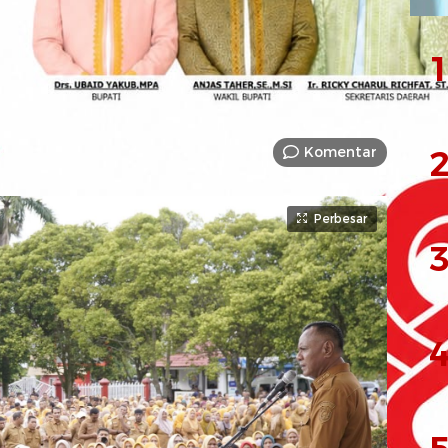
ensi
1
Komentar
2
Perbesar
3
4