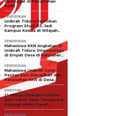
Meninggal di Perumahan
Sofifi
PENDIDIKAN
Unibrah Tidore Resmikan
Program Studi K3, Jadi
Kampus Kedua di Wilayah
LLDIKTI XII
PENDIDIKAN
Mahasiswa KKN Angkatan XI
Unibrah Tidore Ditempatkan
di Empat Desa di Halmahera
Timur
PENDIDIKAN
Mahasiswa Unibrah Gelar
Pentas Seni Ramadhan dan
Perpisahan KKN di Desa
Akejawi
SOROTAN
11 Warga Dipenjara karena
Bela Tanah Adat, Pengacara:
Putusan Hakim Sarat
Kejanggalan dan Abaikan
Keadilan
PENDIDIKAN