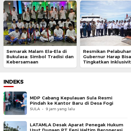
Semarak Malam Ela-Ela di
Resmikan Pelabuhan 
Bukulasa: Simbol Tradisi dan
Gubernur Harap Bisa
Kebersamaan
Tingkatkan Inklusivi
Ekonomi Maluku Uta
INDEKS
MDP Cabang Kepulauan Sula Resmi
Pindah ke Kantor Baru di Desa Fogi
SULA
9 jam yang lalu
LATAMLA Desak Aparat Penegak Hukum
Usut Dugaan PT Feni Haltim Beroperasi