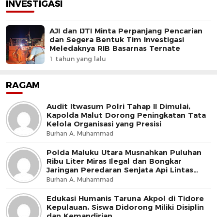
INVESTIGASI
AJI dan IJTI Minta Perpanjang Pencarian
dan Segera Bentuk Tim Investigasi
Meledaknya RIB Basarnas Ternate
1 tahun yang lalu
RAGAM
Audit Itwasum Polri Tahap II Dimulai,
Kapolda Malut Dorong Peningkatan Tata
Kelola Organisasi yang Presisi
Burhan A. Muhammad
Polda Maluku Utara Musnahkan Puluhan
Ribu Liter Miras Ilegal dan Bongkar
Jaringan Peredaran Senjata Api Lintas
Negara
Burhan A. Muhammad
Edukasi Humanis Taruna Akpol di Tidore
Kepulauan, Siswa Didorong Miliki Disiplin
dan Kemandirian