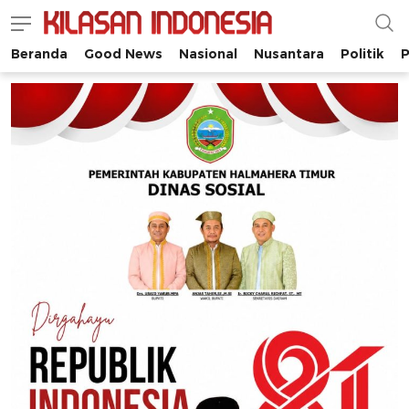
Beranda
Good News
Nasional
Nusantara
Politik
P
Kilasan Indonesia
Satu-satunya di Indonesia