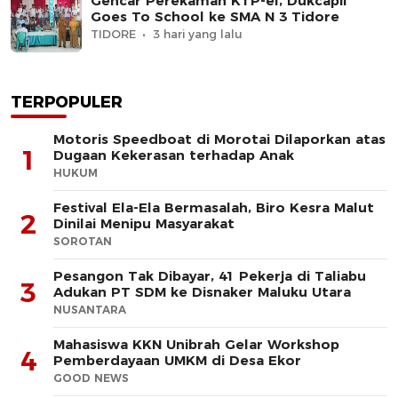
Gencar Perekaman KTP-el, Dukcapil
Goes To School ke SMA N 3 Tidore
TIDORE
3 hari yang lalu
TERPOPULER
Motoris Speedboat di Morotai Dilaporkan atas
1
Dugaan Kekerasan terhadap Anak
HUKUM
Festival Ela-Ela Bermasalah, Biro Kesra Malut
2
Dinilai Menipu Masyarakat
SOROTAN
Pesangon Tak Dibayar, 41 Pekerja di Taliabu
3
Adukan PT SDM ke Disnaker Maluku Utara
NUSANTARA
Mahasiswa KKN Unibrah Gelar Workshop
4
Pemberdayaan UMKM di Desa Ekor
GOOD NEWS