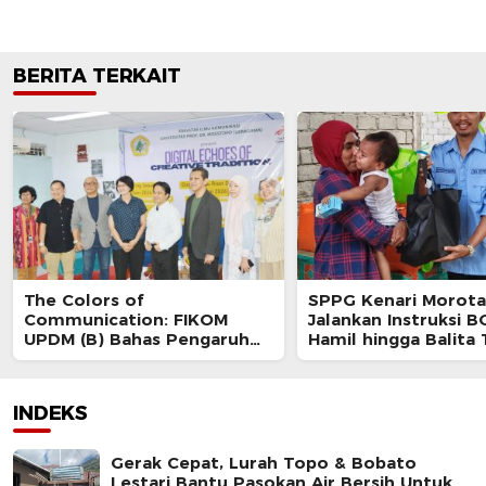
BERITA TERKAIT
The Colors of
SPPG Kenari Morota
Communication: FIKOM
Jalankan Instruksi B
UPDM (B) Bahas Pengaruh
Hamil hingga Balita
Viralitas terhadap Budaya
Makanan Bergizi Gra
Digital
INDEKS
Gerak Cepat, Lurah Topo & Bobato
Lestari Bantu Pasokan Air Bersih Untuk