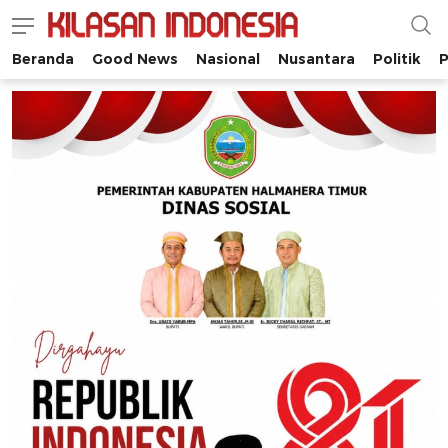
Beranda
Good News
Nasional
Nusantara
Politik
P
Kilasan Indonesia
Satu-satunya di Indonesia