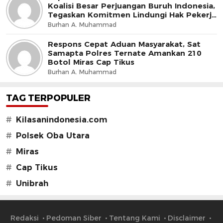
Koalisi Besar Perjuangan Buruh Indonesia,
Tegaskan Komitmen Lindungi Hak Pekerja
dan Jaga Iklim Investasi
Burhan A. Muhammad
Respons Cepat Aduan Masyarakat, Sat
Samapta Polres Ternate Amankan 210
Botol Miras Cap Tikus
Burhan A. Muhammad
TAG TERPOPULER
#
Kilasanindonesia.com
#
Polsek Oba Utara
#
Miras
#
Cap Tikus
#
Unibrah
Redaksi
Pedoman Siber
Tentang Kami
Disclaimer