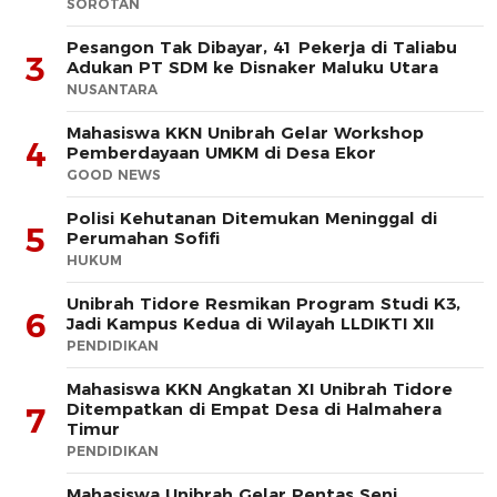
SOROTAN
Pesangon Tak Dibayar, 41 Pekerja di Taliabu
3
Adukan PT SDM ke Disnaker Maluku Utara
NUSANTARA
Mahasiswa KKN Unibrah Gelar Workshop
4
Pemberdayaan UMKM di Desa Ekor
GOOD NEWS
Polisi Kehutanan Ditemukan Meninggal di
5
Perumahan Sofifi
HUKUM
Unibrah Tidore Resmikan Program Studi K3,
6
Jadi Kampus Kedua di Wilayah LLDIKTI XII
PENDIDIKAN
Mahasiswa KKN Angkatan XI Unibrah Tidore
Ditempatkan di Empat Desa di Halmahera
7
Timur
PENDIDIKAN
Mahasiswa Unibrah Gelar Pentas Seni