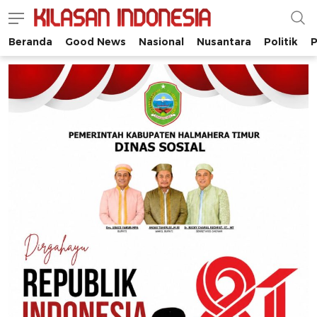
Beranda
Good News
Nasional
Nusantara
Politik
P
Kilasan Indonesia
Satu-satunya di Indonesia