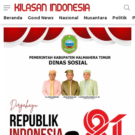
Beranda
Good News
Nasional
Nusantara
Politik
P
Kilasan Indonesia
Satu-satunya di Indonesia