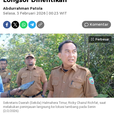
Abdurrahman Patola
Selasa, 3 Februari 2026 | 00:23 WIT
Komentar
Perbesar
Sekretaris Daerah (Sekda) Halmahera Timur, Ricky Chairul Richfat, saat
melakukan peninjauan langsung ke lokasi tambang pada Senin
(2/2/2026).