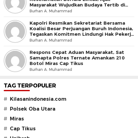
Masyarakat Wujudkan Budaya Tertib di
Jalan
Burhan A. Muhammad
Kapolri Resmikan Sekretariat Bersama
Koalisi Besar Perjuangan Buruh Indonesia,
Tegaskan Komitmen Lindungi Hak Pekerja
dan Jaga Iklim Investasi
Burhan A. Muhammad
Respons Cepat Aduan Masyarakat, Sat
Samapta Polres Ternate Amankan 210
Botol Miras Cap Tikus
Burhan A. Muhammad
TAG TERPOPULER
#
Kilasanindonesia.com
#
Polsek Oba Utara
#
Miras
#
Cap Tikus