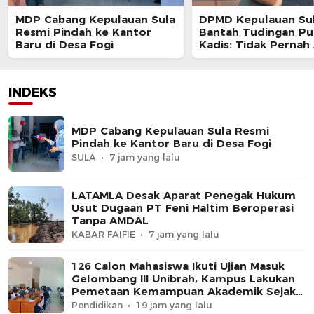
MDP Cabang Kepulauan Sula
DPMD Kepulauan Su
Resmi Pindah ke Kantor
Bantah Tudingan Pun
Baru di Desa Fogi
Kadis: Tidak Pernah
Patokan Bayar untu
Rekomendasi Desa
INDEKS
MDP Cabang Kepulauan Sula Resmi
Pindah ke Kantor Baru di Desa Fogi
SULA
7 jam yang lalu
LATAMLA Desak Aparat Penegak Hukum
Usut Dugaan PT Feni Haltim Beroperasi
Tanpa AMDAL
KABAR FAIFIE
7 jam yang lalu
126 Calon Mahasiswa Ikuti Ujian Masuk
Gelombang III Unibrah, Kampus Lakukan
Pemetaan Kemampuan Akademik Sejak
Awal
Pendidikan
19 jam yang lalu