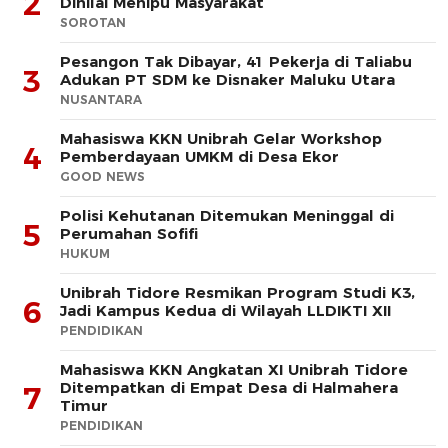
2
Dinilai Menipu Masyarakat
SOROTAN
Pesangon Tak Dibayar, 41 Pekerja di Taliabu
3
Adukan PT SDM ke Disnaker Maluku Utara
NUSANTARA
Mahasiswa KKN Unibrah Gelar Workshop
4
Pemberdayaan UMKM di Desa Ekor
GOOD NEWS
Polisi Kehutanan Ditemukan Meninggal di
5
Perumahan Sofifi
HUKUM
Unibrah Tidore Resmikan Program Studi K3,
6
Jadi Kampus Kedua di Wilayah LLDIKTI XII
PENDIDIKAN
Mahasiswa KKN Angkatan XI Unibrah Tidore
Ditempatkan di Empat Desa di Halmahera
7
Timur
PENDIDIKAN