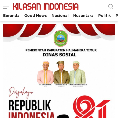
Beranda
Good News
Nasional
Nusantara
Politik
P
Kilasan Indonesia
Satu-satunya di Indonesia