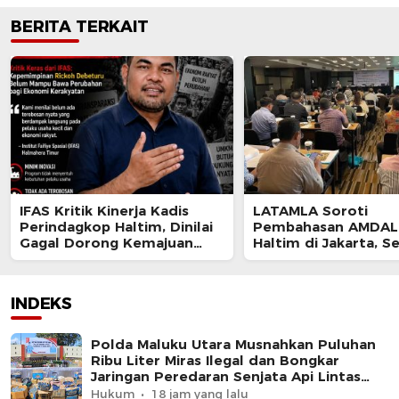
BERITA TERKAIT
IFAS Kritik Kinerja Kadis
LATAMLA Soroti
Perindagkop Haltim, Dinilai
Pembahasan AMDAL 
Gagal Dorong Kemajuan
Haltim di Jakarta, S
UMKM dan Koperasi
Berpotensi Cacat P
dan Digugat
INDEKS
Polda Maluku Utara Musnahkan Puluhan
Ribu Liter Miras Ilegal dan Bongkar
Jaringan Peredaran Senjata Api Lintas
Negara
Hukum
18 jam yang lalu