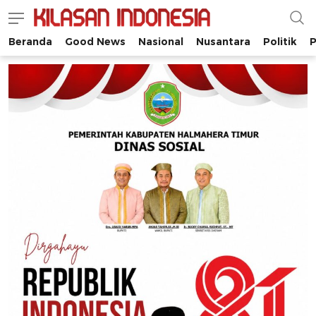
Beranda
Good News
Nasional
Nusantara
Politik
P
Kilasan Indonesia
Satu-satunya di Indonesia