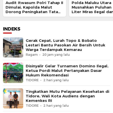
Audit Itwasum Polri Tahap II
Polda Maluku Utara
Dimulai, Kapolda Malut
Musnahkan Puluhan 
Dorong Peningkatan Tata
Liter Miras Ilegal da
Kelola Organisasi yang
Bongkar Jaringan P
Presisi
Senjata Api Lintas N
INDEKS
Gerak Cepat, Lurah Topo & Bobato
Lestari Bantu Pasokan Air Bersih Untuk
Warga Terdampak Kemarau
Ragam
20 jam yang lalu
Disinyalir Gelar Turnamen Domino Ilegal,
Ketua Pordi Malut Pertanyakan Dasar
Hukum Rekomendasi
TIDORE
2 hari yang lalu
Tingkatkan Mutu Pelayanan Kesehatan di
Tidore, Wali Kota Audiens dengan
Kemenkes RI
TIDORE
2 hari yang lalu