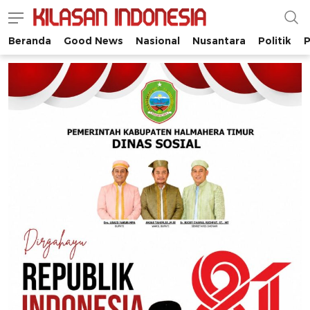
Beranda
Good News
Nasional
Nusantara
Politik
P
Kilasan Indonesia
Satu-satunya di Indonesia