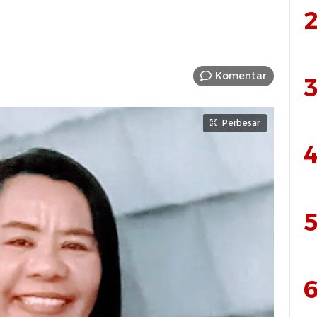
2
Komentar
3
Perbesar
4
5
6