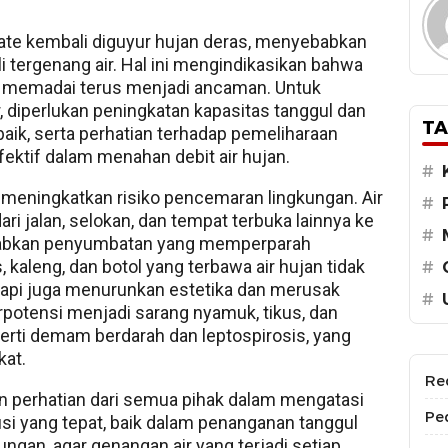
rnate kembali diguyur hujan deras, menyebabkan
 tergenang air. Hal ini mengindikasikan bahwa
k memadai terus menjadi ancaman. Untuk
, diperlukan peningkatan kapasitas tanggul dan
TA
baik, serta perhatian terhadap pemeliharaan
efektif dalam menahan debit air hujan.
#
ga meningkatkan risiko pencemaran lingkungan. Air
#
 jalan, selokan, dan tempat terbuka lainnya ke
#
babkan penyumbatan yang memperparah
 kaleng, dan botol yang terbawa air hujan tidak
#
tapi juga menurunkan estetika dan merusak
#
rpotensi menjadi sarang nyamuk, tikus, dan
rti demam berdarah dan leptospirosis, yang
at.
Re
perhatian dari semua pihak dalam mengatasi
Pe
usi yang tepat, baik dalam penanganan tanggul
gan, agar genangan air yang terjadi setiap