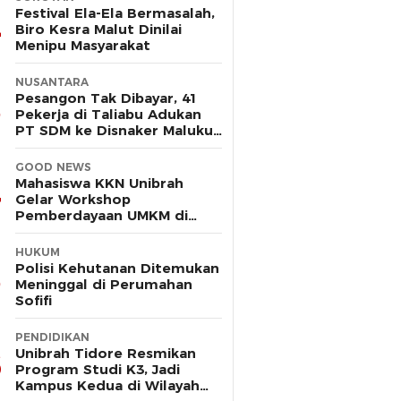
Festival Ela-Ela Bermasalah,
Biro Kesra Malut Dinilai
Menipu Masyarakat
NUSANTARA
Pesangon Tak Dibayar, 41
Pekerja di Taliabu Adukan
PT SDM ke Disnaker Maluku
Utara
GOOD NEWS
Mahasiswa KKN Unibrah
Gelar Workshop
Pemberdayaan UMKM di
Desa Ekor
HUKUM
Polisi Kehutanan Ditemukan
Meninggal di Perumahan
Sofifi
PENDIDIKAN
Unibrah Tidore Resmikan
Program Studi K3, Jadi
Kampus Kedua di Wilayah