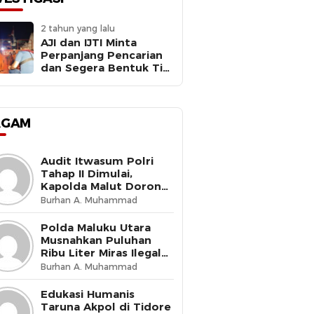
2 tahun yang lalu
AJI dan IJTI Minta
Perpanjang Pencarian
dan Segera Bentuk Tim
Investigasi Meledaknya
RIB Basarnas Ternate
AGAM
Audit Itwasum Polri
Tahap II Dimulai,
Kapolda Malut Dorong
Peningkatan Tata
Burhan A. Muhammad
Kelola Organisasi yang
Presisi
Polda Maluku Utara
Musnahkan Puluhan
Ribu Liter Miras Ilegal
dan Bongkar Jaringan
Burhan A. Muhammad
Peredaran Senjata Api
Lintas Negara
Edukasi Humanis
Taruna Akpol di Tidore