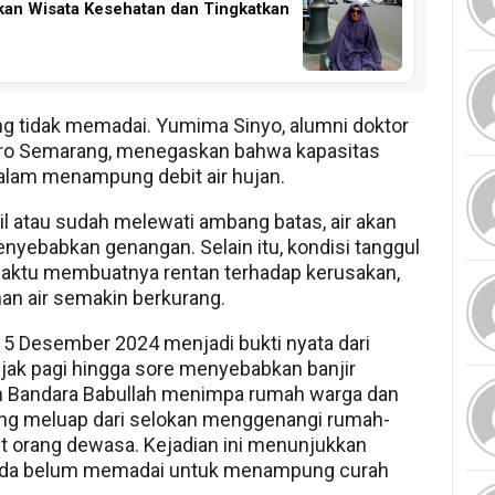
an Wisata Kesehatan dan Tingkatkan
ng tidak memadai. Yumima Sinyo, alumni doktor
oro Semarang, menegaskan bahwa kapasitas
dalam menampung debit air hujan.
cil atau sudah melewati ambang batas, air akan
nyebabkan genangan. Selain itu, kondisi tanggul
aktu membuatnya rentan terhadap kerusakan,
 air semakin berkurang.
a 15 Desember 2024 menjadi bukti nyata dari
ejak pagi hingga sore menyebabkan banjir
n Bandara Babullah menimpa rumah warga dan
yang meluap dari selokan menggenangi rumah-
ut orang dewasa. Kejadian ini menunjukkan
 ada belum memadai untuk menampung curah