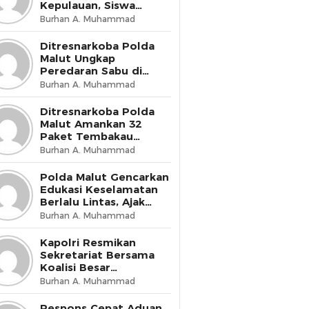
Kepulauan, Siswa
Didorong Miliki Disiplin
Burhan A. Muhammad
dan Kemandirian
Ditresnarkoba Polda
Malut Ungkap
Peredaran Sabu di
Halmahera Tengah,
Burhan A. Muhammad
Satu Pengedar
Diamankan
Ditresnarkoba Polda
Malut Amankan 32
Paket Tembakau
Sintetis di Ternate
Burhan A. Muhammad
Utara
Polda Malut Gencarkan
Edukasi Keselamatan
Berlalu Lintas, Ajak
Masyarakat Wujudkan
Burhan A. Muhammad
Budaya Tertib di Jalan
Kapolri Resmikan
Sekretariat Bersama
Koalisi Besar
Perjuangan Buruh
Burhan A. Muhammad
Indonesia, Tegaskan
Komitmen Lindungi
Respons Cepat Aduan