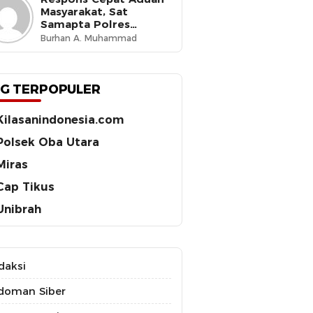
Hak Pekerja dan Jaga
Masyarakat, Sat
Iklim Investasi
Samapta Polres
Ternate Amankan 210
Burhan A. Muhammad
Botol Miras Cap Tikus
G TERPOPULER
Kilasanindonesia.com
Polsek Oba Utara
Miras
Cap Tikus
Unibrah
daksi
doman Siber