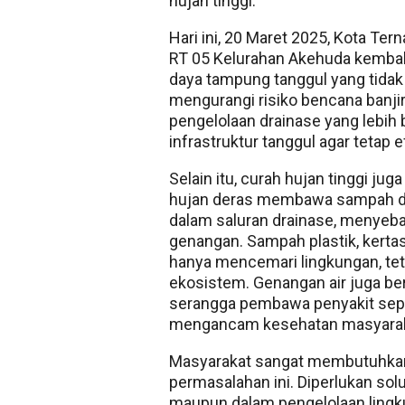
hujan tinggi.
Hari ini, 20 Maret 2025, Kota Te
RT 05 Kelurahan Akehuda kembali
daya tampung tanggul yang tida
mengurangi risiko bencana banjir
pengelolaan drainase yang lebih 
infrastruktur tanggul agar tetap 
Selain itu, curah hujan tinggi ju
hujan deras membawa sampah dari
dalam saluran drainase, menye
genangan. Sampah plastik, kertas,
hanya mencemari lingkungan, te
ekosistem. Genangan air juga be
serangga pembawa penyakit sepe
mengancam kesehatan masyarak
Masyarakat sangat membutuhkan 
permasalahan ini. Diperlukan sol
maupun dalam pengelolaan lingkun