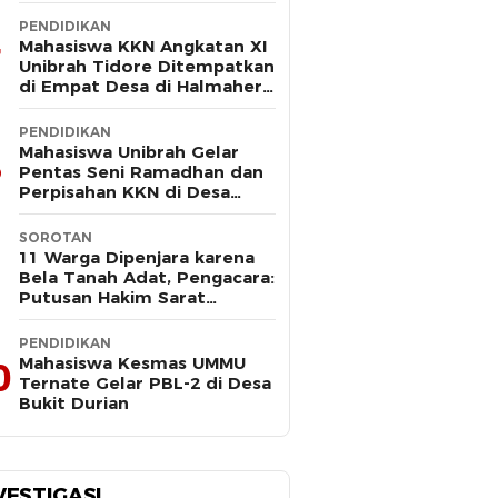
LLDIKTI XII
PENDIDIKAN
Mahasiswa KKN Angkatan XI
Unibrah Tidore Ditempatkan
di Empat Desa di Halmahera
Timur
PENDIDIKAN
Mahasiswa Unibrah Gelar
Pentas Seni Ramadhan dan
Perpisahan KKN di Desa
Akejawi
SOROTAN
11 Warga Dipenjara karena
Bela Tanah Adat, Pengacara:
Putusan Hakim Sarat
Kejanggalan dan Abaikan
Keadilan
PENDIDIKAN
Mahasiswa Kesmas UMMU
0
Ternate Gelar PBL-2 di Desa
Bukit Durian
VESTIGASI