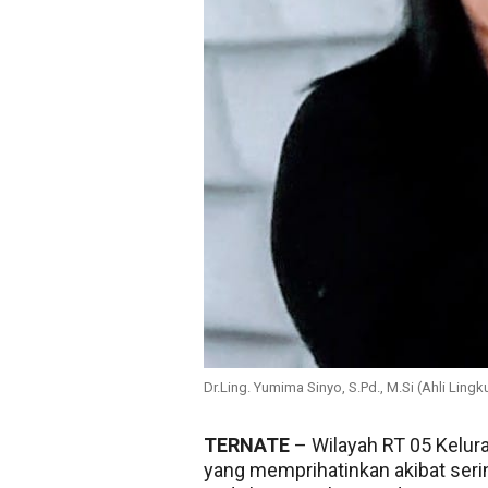
Dr.Ling. Yumima Sinyo, S.Pd., M.Si (Ahli Lin
TERNATE
– Wilayah RT 05 Kelur
yang memprihatinkan akibat serin