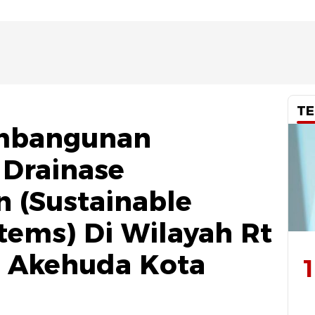
TE
embangunan
 Drainase
n (Sustainable
tems) Di Wilayah Rt
n Akehuda Kota
1