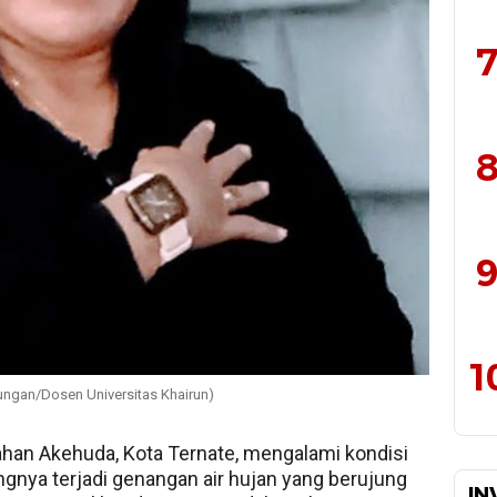
7
8
9
1
gkungan/Dosen Universitas Khairun)
ahan Akehuda, Kota Ternate, mengalami kondisi
gnya terjadi genangan air hujan yang berujung
IN