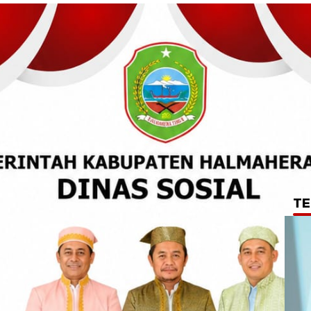
TE
ungan Kurban
 Sumbang Empat
at Idul Adha 1447 H