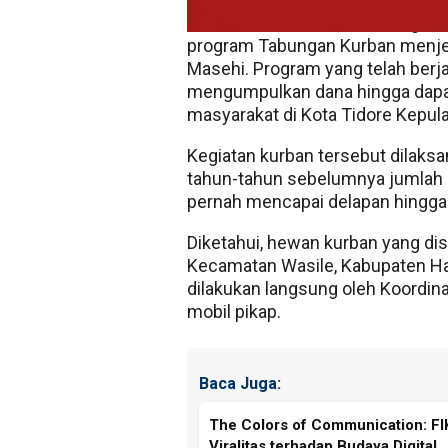
TIDORE
— Kerukunan Keluarga S
program Tabungan Kurban menjel
Masehi. Program yang telah berja
mengumpulkan dana hingga dapa
masyarakat di Kota Tidore Kepula
Kegiatan kurban tersebut dilaks
tahun-tahun sebelumnya jumlah 
pernah mencapai delapan hingga 
Diketahui, hewan kurban yang dis
Kecamatan Wasile, Kabupaten Ha
dilakukan langsung oleh Koordin
mobil pikap.
Baca Juga:
The Colors of Communication: F
Viralitas terhadap Budaya Digital