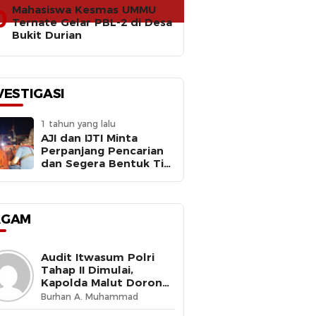
Mahasiswa Kesmas UMMU
0
Ternate Gelar PBL-2 di Desa
Bukit Durian
VESTIGASI
1 tahun yang lalu
AJI dan IJTI Minta
Perpanjang Pencarian
dan Segera Bentuk Tim
Investigasi Meledaknya
RIB Basarnas Ternate
AGAM
Audit Itwasum Polri
Tahap II Dimulai,
Kapolda Malut Dorong
Peningkatan Tata
Burhan A. Muhammad
Kelola Organisasi yang