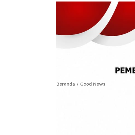
Beranda
Good News
Program Tab
KKST Tidore
Ekor Sapi Sa