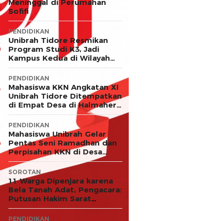
Meninggal di Perumahan
Sofifi
PENDIDIKAN
Unibrah Tidore Resmikan
Program Studi K3, Jadi
Kampus Kedua di Wilayah
LLDIKTI XII
PENDIDIKAN
Mahasiswa KKN Angkatan XI
Unibrah Tidore Ditempatkan
di Empat Desa di Halmahera
Timur
PENDIDIKAN
Mahasiswa Unibrah Gelar
Pentas Seni Ramadhan dan
Perpisahan KKN di Desa
Akejawi
SOROTAN
11 Warga Dipenjara karena
Bela Tanah Adat, Pengacara:
Putusan Hakim Sarat
Kejanggalan dan Abaikan
Keadilan
PENDIDIKAN