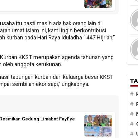
 usaha itu pasti masih ada hak orang lain di
ah umat Islam ini, kami ingin berkontribusi
ah kurban pada Hari Raya Iduladha 1447 Hijriah,”
n Kurban KKST merupakan agenda tahunan yang
n oleh anggota kerukunan.
asil tabungan kurban dari keluarga besar KKST
TA
pai sembilan ekor sapi,” ungkapnya.
#
#
#
r Resmikan Gedung Limabot Fayfiye
#
#