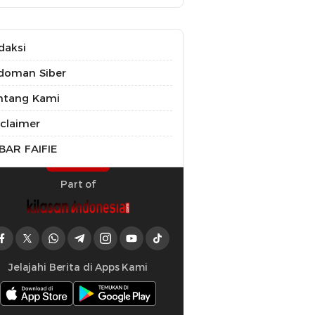
daksi
doman Siber
ntang Kami
sclaimer
BAR FAIFIE
Part of
Jelajahi Berita di Apps Kami