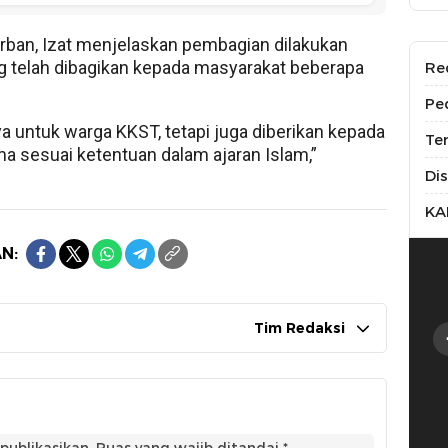
urban, Izat menjelaskan pembagian dilakukan
telah dibagikan kepada masyarakat beberapa
Re
Pe
a untuk warga KKST, tetapi juga diberikan kepada
Te
 sesuai ketentuan dalam ajaran Islam,”
Di
KA
N:
Tim Redaksi
publikasikan.
Ruas yang wajib ditandai
*