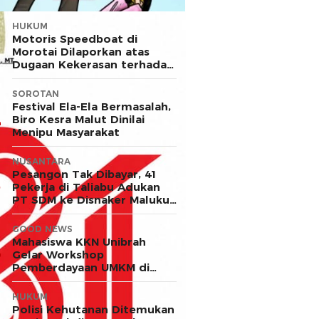
HUKUM
Motoris Speedboat di
Morotai Dilaporkan atas
Dugaan Kekerasan terhadap
Anak
SOROTAN
Festival Ela-Ela Bermasalah,
Biro Kesra Malut Dinilai
Menipu Masyarakat
NUSANTARA
Pesangon Tak Dibayar, 41
Pekerja di Taliabu Adukan
PT SDM ke Disnaker Maluku
Utara
GOOD NEWS
Mahasiswa KKN Unibrah
Gelar Workshop
Pemberdayaan UMKM di
Desa Ekor
HUKUM
Polisi Kehutanan Ditemukan