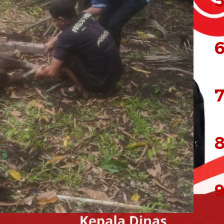
5
6
7
8
9