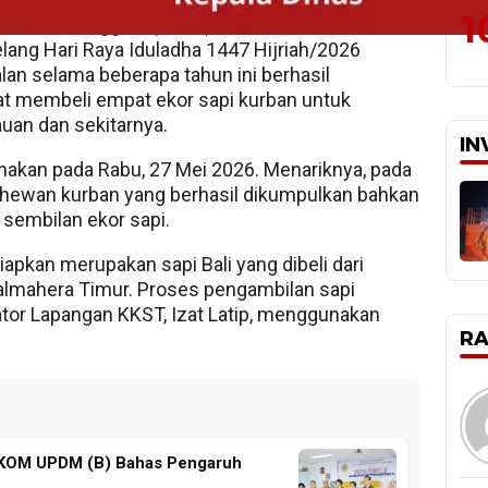
1
ulawesi Tenggara (KKST) kembali melaksanakan
ang Hari Raya Iduladha 1447 Hijriah/2026
lan selama beberapa tahun ini berhasil
t membeli empat ekor sapi kurban untuk
uan dan sekitarnya.
IN
anakan pada Rabu, 27 Mei 2026. Menariknya, pada
hewan kurban yang berhasil dikumpulkan bahkan
sembilan ekor sapi.
iapkan merupakan sapi Bali yang dibeli dari
lmahera Timur. Proses pengambilan sapi
ator Lapangan KKST, Izat Latip, menggunakan
R
IKOM UPDM (B) Bahas Pengaruh