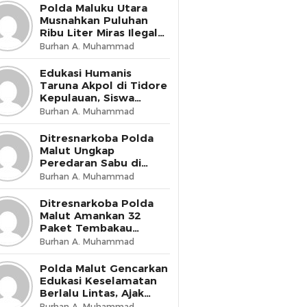
Presisi
Polda Maluku Utara
Musnahkan Puluhan
Ribu Liter Miras Ilegal
dan Bongkar Jaringan
Burhan A. Muhammad
Peredaran Senjata Api
Lintas Negara
Edukasi Humanis
Taruna Akpol di Tidore
Kepulauan, Siswa
Didorong Miliki Disiplin
Burhan A. Muhammad
dan Kemandirian
Ditresnarkoba Polda
Malut Ungkap
Peredaran Sabu di
Halmahera Tengah,
Burhan A. Muhammad
Satu Pengedar
Diamankan
Ditresnarkoba Polda
Malut Amankan 32
Paket Tembakau
Sintetis di Ternate
Burhan A. Muhammad
Utara
Polda Malut Gencarkan
Edukasi Keselamatan
Berlalu Lintas, Ajak
Masyarakat Wujudkan
Burhan A. Muhammad