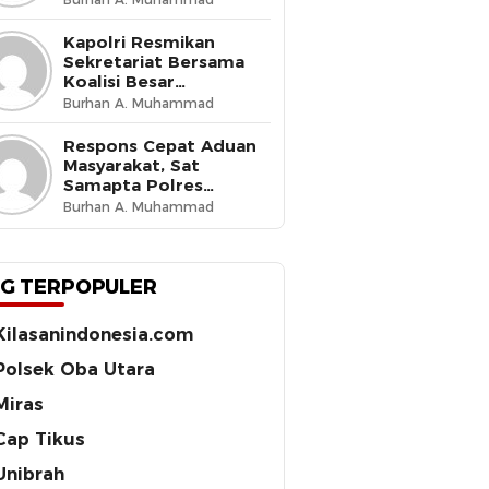
Budaya Tertib di Jalan
Kapolri Resmikan
Sekretariat Bersama
Koalisi Besar
Perjuangan Buruh
Burhan A. Muhammad
Indonesia, Tegaskan
Komitmen Lindungi
Respons Cepat Aduan
Hak Pekerja dan Jaga
Masyarakat, Sat
Iklim Investasi
Samapta Polres
Ternate Amankan 210
Burhan A. Muhammad
Botol Miras Cap Tikus
G TERPOPULER
Kilasanindonesia.com
Polsek Oba Utara
Miras
Cap Tikus
Unibrah