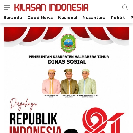
Beranda
Good News
Nasional
Nusantara
Politik
P
Kilasan Indonesia
Satu-satunya di Indonesia