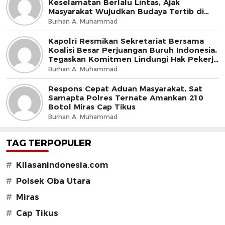
Keselamatan Berlalu Lintas, Ajak
Masyarakat Wujudkan Budaya Tertib di
Jalan
Burhan A. Muhammad
Kapolri Resmikan Sekretariat Bersama
Koalisi Besar Perjuangan Buruh Indonesia,
Tegaskan Komitmen Lindungi Hak Pekerja
dan Jaga Iklim Investasi
Burhan A. Muhammad
Respons Cepat Aduan Masyarakat, Sat
Samapta Polres Ternate Amankan 210
Botol Miras Cap Tikus
Burhan A. Muhammad
TAG TERPOPULER
#
Kilasanindonesia.com
#
Polsek Oba Utara
#
Miras
#
Cap Tikus