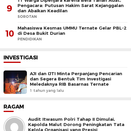
11 Warga Dipenjara karena Bela Tanah Adat,
Pengacara: Putusan Hakim Sarat Kejanggalan
9
dan Abaikan Keadilan
SOROTAN
Mahasiswa Kesmas UMMU Ternate Gelar PBL-2
10
di Desa Bukit Durian
PENDIDIKAN
INVESTIGASI
AJI dan IJTI Minta Perpanjang Pencarian
dan Segera Bentuk Tim Investigasi
Meledaknya RIB Basarnas Ternate
1 tahun yang lalu
RAGAM
Audit Itwasum Polri Tahap II Dimulai,
Kapolda Malut Dorong Peningkatan Tata
Kelola Organisasi yang Presisi