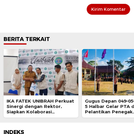
BERITA TERKAIT
IKA FATEK UNIBRAH Perkuat
Gugus Depan 049–0
Sinergi dengan Rektor,
5 Halbar Gelar PTA 
Siapkan Kolaborasi
Pelantikan Penegak
Penanganan Sampah dan
Bantara, Perkuat Ka
Pembangunan Sofifi
Generasi Muda
INDEKS