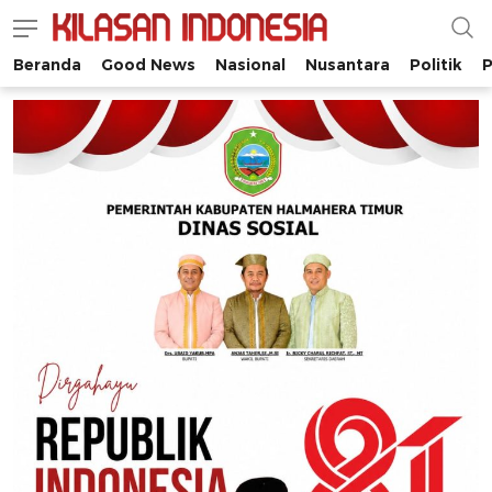
Beranda
Good News
Nasional
Nusantara
Politik
P
Kilasan Indonesia
Satu-satunya di Indonesia