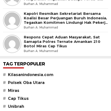
Jalan
Burhan A. Muhammad
Kapolri Resmikan Sekretariat Bersama
Koalisi Besar Perjuangan Buruh Indonesia,
Tegaskan Komitmen Lindungi Hak Pekerja
dan Jaga Iklim Investasi
Burhan A. Muhammad
Respons Cepat Aduan Masyarakat, Sat
Samapta Polres Ternate Amankan 210
Botol Miras Cap Tikus
Burhan A. Muhammad
TAG TERPOPULER
#
Kilasanindonesia.com
#
Polsek Oba Utara
#
Miras
#
Cap Tikus
#
Unibrah