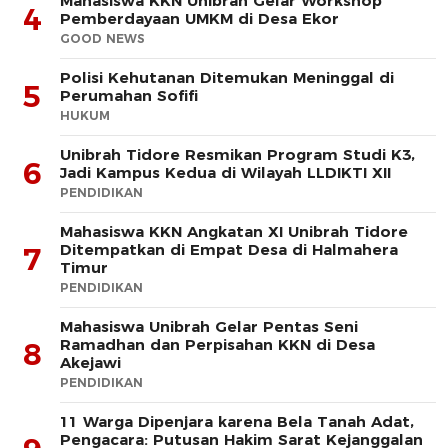
Mahasiswa KKN Unibrah Gelar Workshop
4
Pemberdayaan UMKM di Desa Ekor
GOOD NEWS
Polisi Kehutanan Ditemukan Meninggal di
5
Perumahan Sofifi
HUKUM
Unibrah Tidore Resmikan Program Studi K3,
6
Jadi Kampus Kedua di Wilayah LLDIKTI XII
PENDIDIKAN
Mahasiswa KKN Angkatan XI Unibrah Tidore
Ditempatkan di Empat Desa di Halmahera
7
Timur
PENDIDIKAN
Mahasiswa Unibrah Gelar Pentas Seni
Ramadhan dan Perpisahan KKN di Desa
8
Akejawi
PENDIDIKAN
11 Warga Dipenjara karena Bela Tanah Adat,
Pengacara: Putusan Hakim Sarat Kejanggalan