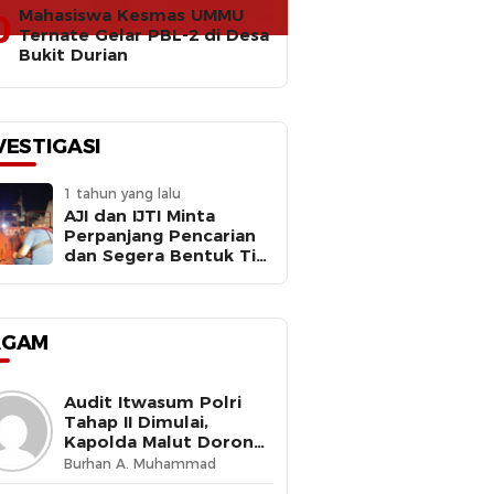
Mahasiswa Kesmas UMMU
0
Ternate Gelar PBL-2 di Desa
Bukit Durian
VESTIGASI
1 tahun yang lalu
AJI dan IJTI Minta
Perpanjang Pencarian
dan Segera Bentuk Tim
Investigasi Meledaknya
RIB Basarnas Ternate
AGAM
Audit Itwasum Polri
Tahap II Dimulai,
Kapolda Malut Dorong
Peningkatan Tata
Burhan A. Muhammad
Kelola Organisasi yang