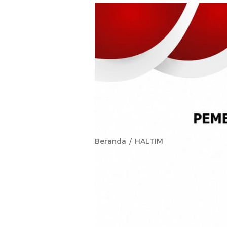
Beranda
HALTIM
Komisi III D
Penambahan 
Pendeta