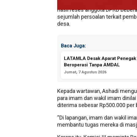
RDP dipimpin langsung Ketua Komis
hasil reses anggota DPRD bebera
sejumlah persoalan terkait pemb
desa.
Baca Juga:
LATAMLA Desak Aparat Penegak 
Beroperasi Tanpa AMDAL
Jumat, 7 Agustus 2026
Kepada wartawan, Ashadi mengun
para imam dan wakil imam dinilai
diterima sebesar Rp500.000 per 
“Di lapangan, imam dan wakil ima
membantu tugas mereka di masjid.