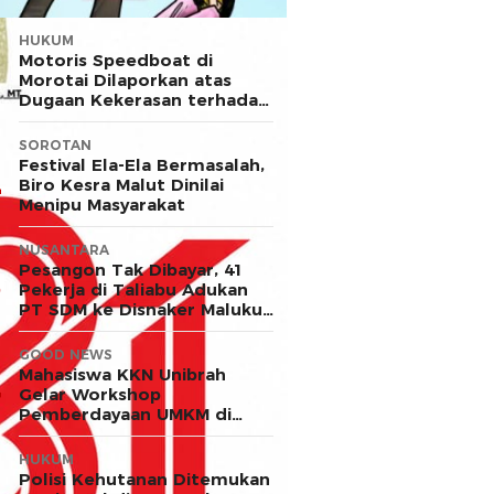
HUKUM
Motoris Speedboat di
Morotai Dilaporkan atas
Dugaan Kekerasan terhadap
Anak
SOROTAN
Festival Ela-Ela Bermasalah,
Biro Kesra Malut Dinilai
Menipu Masyarakat
NUSANTARA
Pesangon Tak Dibayar, 41
Pekerja di Taliabu Adukan
PT SDM ke Disnaker Maluku
Utara
GOOD NEWS
Mahasiswa KKN Unibrah
Gelar Workshop
Pemberdayaan UMKM di
Desa Ekor
HUKUM
Polisi Kehutanan Ditemukan