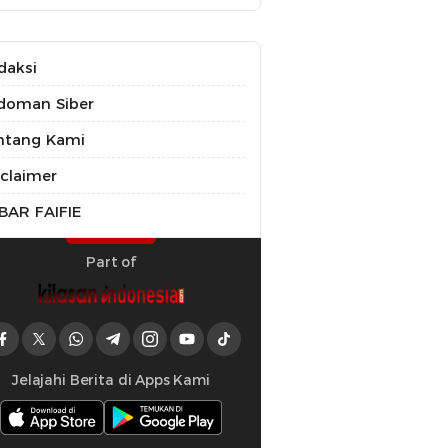
daksi
doman Siber
ntang Kami
sclaimer
BAR FAIFIE
Part of
Jelajahi Berita di Apps Kami