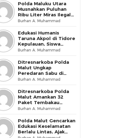
Presisi
Polda Maluku Utara
Musnahkan Puluhan
Ribu Liter Miras Ilegal
dan Bongkar Jaringan
Burhan A. Muhammad
Peredaran Senjata Api
Lintas Negara
Edukasi Humanis
Taruna Akpol di Tidore
Kepulauan, Siswa
Didorong Miliki Disiplin
Burhan A. Muhammad
dan Kemandirian
Ditresnarkoba Polda
Malut Ungkap
Peredaran Sabu di
Halmahera Tengah,
Burhan A. Muhammad
Satu Pengedar
Diamankan
Ditresnarkoba Polda
Malut Amankan 32
Paket Tembakau
Sintetis di Ternate
Burhan A. Muhammad
Utara
Polda Malut Gencarkan
Edukasi Keselamatan
Berlalu Lintas, Ajak
Masyarakat Wujudkan
Burhan A. Muhammad