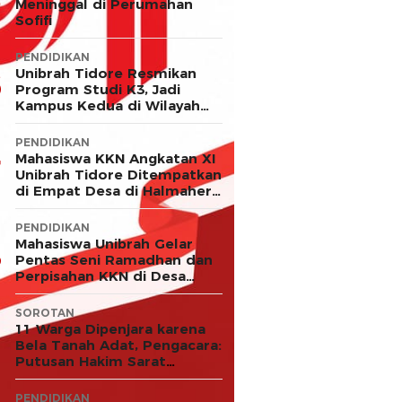
Meninggal di Perumahan
Sofifi
PENDIDIKAN
Unibrah Tidore Resmikan
Program Studi K3, Jadi
Kampus Kedua di Wilayah
LLDIKTI XII
PENDIDIKAN
Mahasiswa KKN Angkatan XI
Unibrah Tidore Ditempatkan
di Empat Desa di Halmahera
Timur
PENDIDIKAN
Mahasiswa Unibrah Gelar
Pentas Seni Ramadhan dan
Perpisahan KKN di Desa
Akejawi
SOROTAN
11 Warga Dipenjara karena
Bela Tanah Adat, Pengacara:
Putusan Hakim Sarat
Kejanggalan dan Abaikan
Keadilan
PENDIDIKAN