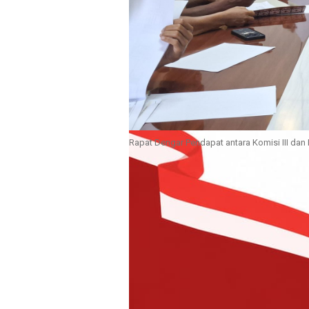
Rapat Dengar Pendapat antara Komisi III dan
MABA
– Dewan Perwakilan Raky
melalui Komisi III mendesak Bag
Daerah agar menambah besaran in
Kabupaten Halmahera Timur, Prov
Desakan tersebut disampaikan d
III DPRD Haltim dan Bagian Kesra 
Senin (2/3/2026).