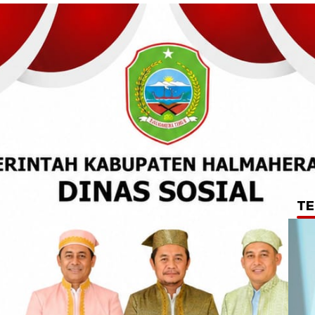
TE
PRD Haltim Desak
Insentif Imam dan