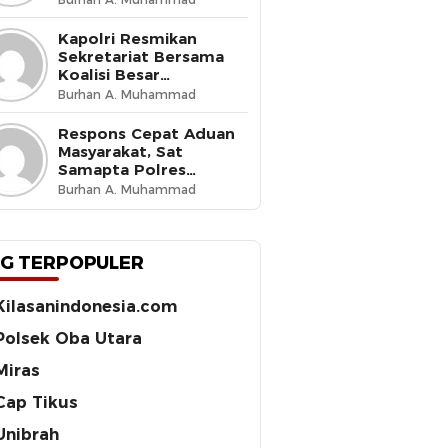
Budaya Tertib di Jalan
Kapolri Resmikan
Sekretariat Bersama
Koalisi Besar
Perjuangan Buruh
Burhan A. Muhammad
Indonesia, Tegaskan
Komitmen Lindungi
Respons Cepat Aduan
Hak Pekerja dan Jaga
Masyarakat, Sat
Iklim Investasi
Samapta Polres
Ternate Amankan 210
Burhan A. Muhammad
Botol Miras Cap Tikus
G TERPOPULER
Kilasanindonesia.com
Polsek Oba Utara
Miras
Cap Tikus
Unibrah