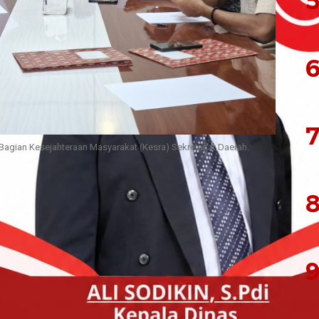
5
6
7
 Bagian Kesejahteraan Masyarakat (Kesra) Sekretariat Daerah.
at Daerah Kabupaten Halmahera Timur (DPRD)
8
ian Kesejahteraan Masyarakat (Kesra) Sekretariat
sentif bagi para imam dan pendeta di
insi Maluku Utara.
alam Rapat Dengar Pendapat (RDP) antara Komisi
9
Setda Haltim yang digelar di ruang fraksi DPRD,