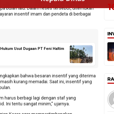
i III, Ashadi Tajuddin, sebagai tindak lanjut
1
pa bulan lalu. Dalam reses tersebut, ditemukan
ayaran insentif imam dan pendeta di berbagai
IN
Hukum Usut Dugaan PT Feni Haltim
gkapkan bahwa besaran insentif yang diterima
R
 masih kurang memadai. Saat ini, insentif yang
bulan.
m harus berbagi lagi dengan staf yang
 Ini tentu sangat minim,” ujarnya.