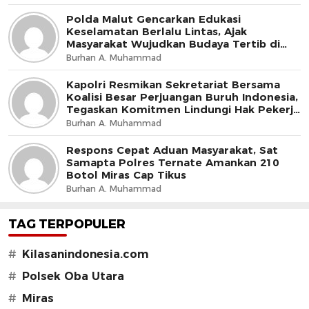
Polda Malut Gencarkan Edukasi
Keselamatan Berlalu Lintas, Ajak
Masyarakat Wujudkan Budaya Tertib di
Jalan
Burhan A. Muhammad
Kapolri Resmikan Sekretariat Bersama
Koalisi Besar Perjuangan Buruh Indonesia,
Tegaskan Komitmen Lindungi Hak Pekerja
dan Jaga Iklim Investasi
Burhan A. Muhammad
Respons Cepat Aduan Masyarakat, Sat
Samapta Polres Ternate Amankan 210
Botol Miras Cap Tikus
Burhan A. Muhammad
TAG TERPOPULER
#
Kilasanindonesia.com
#
Polsek Oba Utara
#
Miras