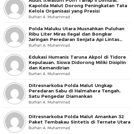
Audit Itwasum Polri Tahap II Dimulai,
Kapolda Malut Dorong Peningkatan Tata
Kelola Organisasi yang Presisi
Burhan A. Muhammad
Polda Maluku Utara Musnahkan Puluhan
Ribu Liter Miras Ilegal dan Bongkar
Jaringan Peredaran Senjata Api Lintas
Negara
Burhan A. Muhammad
Edukasi Humanis Taruna Akpol di Tidore
Kepulauan, Siswa Didorong Miliki Disiplin
dan Kemandirian
Burhan A. Muhammad
Ditresnarkoba Polda Malut Ungkap
Peredaran Sabu di Halmahera Tengah,
Satu Pengedar Diamankan
Burhan A. Muhammad
Ditresnarkoba Polda Malut Amankan 32
Paket Tembakau Sintetis di Ternate Utara
Burhan A. Muhammad