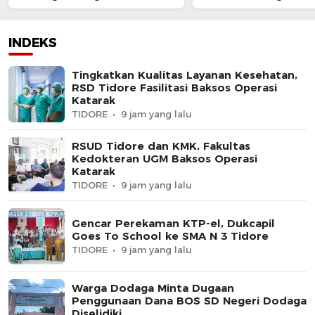
Kelola Organisasi yang
Bongkar Jaringan P
Presisi
Senjata Api Lintas N
INDEKS
Tingkatkan Kualitas Layanan Kesehatan,
RSD Tidore Fasilitasi Baksos Operasi
Katarak
TIDORE
9 jam yang lalu
RSUD Tidore dan KMK, Fakultas
Kedokteran UGM Baksos Operasi
Katarak
TIDORE
9 jam yang lalu
Gencar Perekaman KTP-el, Dukcapil
Goes To School ke SMA N 3 Tidore
TIDORE
9 jam yang lalu
Warga Dodaga Minta Dugaan
Penggunaan Dana BOS SD Negeri Dodaga
Diselidiki