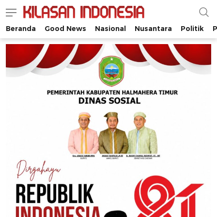
Beranda
Good News
Nasional
Nusantara
Politik
P
Kilasan Indonesia
Satu-satunya di Indonesia