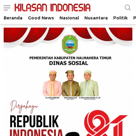
Beranda
Good News
Nasional
Nusantara
Politik
P
Kilasan Indonesia
Satu-satunya di Indonesia