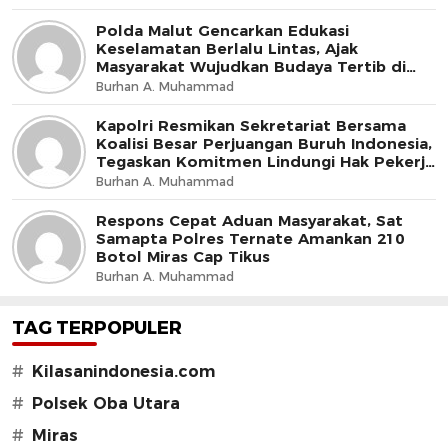
Polda Malut Gencarkan Edukasi
Keselamatan Berlalu Lintas, Ajak
Masyarakat Wujudkan Budaya Tertib di
Jalan
Burhan A. Muhammad
Kapolri Resmikan Sekretariat Bersama
Koalisi Besar Perjuangan Buruh Indonesia,
Tegaskan Komitmen Lindungi Hak Pekerja
dan Jaga Iklim Investasi
Burhan A. Muhammad
Respons Cepat Aduan Masyarakat, Sat
Samapta Polres Ternate Amankan 210
Botol Miras Cap Tikus
Burhan A. Muhammad
TAG TERPOPULER
#
Kilasanindonesia.com
#
Polsek Oba Utara
#
Miras