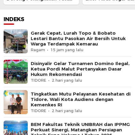
Kelola Organisasi yang
Bongkar Jaringan P
Presisi
Senjata Api Lintas N
INDEKS
Gerak Cepat, Lurah Topo & Bobato
Lestari Bantu Pasokan Air Bersih Untuk
Warga Terdampak Kemarau
Ragam
15 jam yang lalu
Disinyalir Gelar Turnamen Domino Ilegal,
Ketua Pordi Malut Pertanyakan Dasar
Hukum Rekomendasi
TIDORE
2 hari yang lalu
Tingkatkan Mutu Pelayanan Kesehatan di
Tidore, Wali Kota Audiens dengan
Kemenkes RI
TIDORE
2 hari yang lalu
BEM Fakultas Teknik UNIBRAH dan IPPMG
Perkuat Sinergi, Matangkan Persiapan