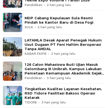
Teknik Expo Volume I Tahun 2026
Pendidikan
2 hari yang lalu
MDP Cabang Kepulauan Sula Resmi
Pindah ke Kantor Baru di Desa Fogi
SULA
2 hari yang lalu
LATAMLA Desak Aparat Penegak Hukum
Usut Dugaan PT Feni Haltim Beroperasi
Tanpa AMDAL
KABAR FAIFIE
2 hari yang lalu
126 Calon Mahasiswa Ikuti Ujian Masuk
Gelombang III Unibrah, Kampus Lakukan
Pemetaan Kemampuan Akademik Sejak
Awal
Pendidikan
3 hari yang lalu
Tingkatkan Kualitas Layanan Kesehatan,
RSD Tidore Fasilitasi Baksos Operasi
Katarak
TIDORE
3 hari yang lalu