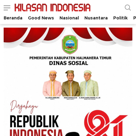
Beranda
Good News
Nasional
Nusantara
Politik
P
Kilasan Indonesia
Satu-satunya di Indonesia