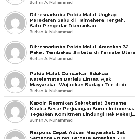
Burhan A. Muhammad
Ditresnarkoba Polda Malut Ungkap
Peredaran Sabu di Halmahera Tengah,
Satu Pengedar Diamankan
Burhan A. Muhammad
Ditresnarkoba Polda Malut Amankan 32
Paket Tembakau Sintetis di Ternate Utara
Burhan A. Muhammad
Polda Malut Gencarkan Edukasi
Keselamatan Berlalu Lintas, Ajak
Masyarakat Wujudkan Budaya Tertib di
Jalan
Burhan A. Muhammad
Kapolri Resmikan Sekretariat Bersama
Koalisi Besar Perjuangan Buruh Indonesia,
Tegaskan Komitmen Lindungi Hak Pekerja
dan Jaga Iklim Investasi
Burhan A. Muhammad
Respons Cepat Aduan Masyarakat, Sat
Samapta Polres Ternate Amankan 210