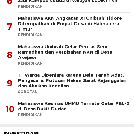
6
Jadi Kampus Kedua di Wilayah LLDIKTI XII
PENDIDIKAN
Mahasiswa KKN Angkatan XI Unibrah Tidore
Ditempatkan di Empat Desa di Halmahera
7
Timur
PENDIDIKAN
Mahasiswa Unibrah Gelar Pentas Seni
Ramadhan dan Perpisahan KKN di Desa
8
Akejawi
PENDIDIKAN
11 Warga Dipenjara karena Bela Tanah Adat,
Pengacara: Putusan Hakim Sarat Kejanggalan
9
dan Abaikan Keadilan
SOROTAN
Mahasiswa Kesmas UMMU Ternate Gelar PBL-2
10
di Desa Bukit Durian
PENDIDIKAN
INVESTIGASI