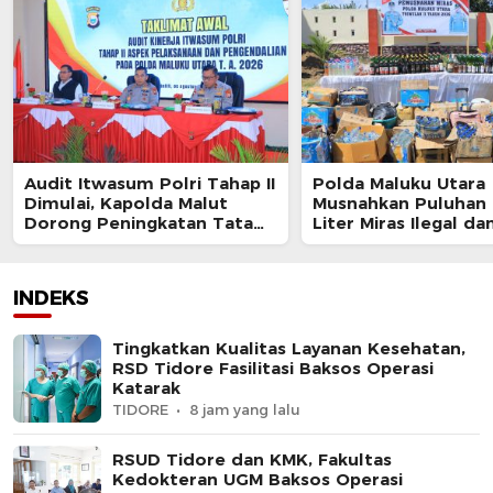
Audit Itwasum Polri Tahap II
Polda Maluku Utara
Dimulai, Kapolda Malut
Musnahkan Puluhan 
Dorong Peningkatan Tata
Liter Miras Ilegal da
Kelola Organisasi yang
Bongkar Jaringan P
Presisi
Senjata Api Lintas N
INDEKS
Tingkatkan Kualitas Layanan Kesehatan,
RSD Tidore Fasilitasi Baksos Operasi
Katarak
TIDORE
8 jam yang lalu
RSUD Tidore dan KMK, Fakultas
Kedokteran UGM Baksos Operasi