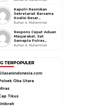
Budaya Tertib di Jalan
Kapolri Resmikan
Sekretariat Bersama
Koalisi Besar
Perjuangan Buruh
Burhan A. Muhammad
Indonesia, Tegaskan
Komitmen Lindungi
Respons Cepat Aduan
Hak Pekerja dan Jaga
Masyarakat, Sat
Iklim Investasi
Samapta Polres
Ternate Amankan 210
Burhan A. Muhammad
Botol Miras Cap Tikus
G TERPOPULER
Kilasanindonesia.com
Polsek Oba Utara
Miras
Cap Tikus
Unibrah