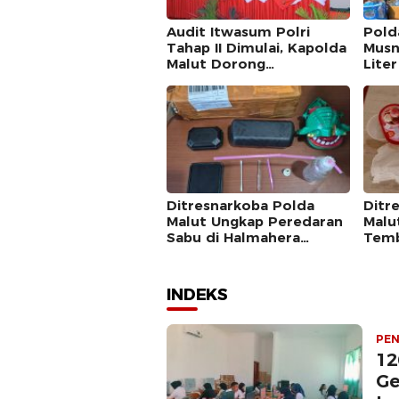
Audit Itwasum Polri
Pold
Tahap II Dimulai, Kapolda
Musn
Malut Dorong
Liter
Peningkatan Tata Kelola
Bong
Organisasi yang Presisi
Pere
Lint
Ditresnarkoba Polda
Ditr
Malut Ungkap Peredaran
Malu
Sabu di Halmahera
Temb
Tengah, Satu Pengedar
Tern
Diamankan
INDEKS
PEN
12
Ge