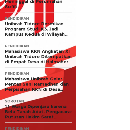
Meninggal di Perumahan
Sofifi
PENDIDIKAN
Unibrah Tidore Resmikan
Program Studi K3, Jadi
Kampus Kedua di Wilayah
LLDIKTI XII
PENDIDIKAN
Mahasiswa KKN Angkatan XI
Unibrah Tidore Ditempatkan
di Empat Desa di Halmahera
Timur
PENDIDIKAN
Mahasiswa Unibrah Gelar
Pentas Seni Ramadhan dan
Perpisahan KKN di Desa
Akejawi
SOROTAN
11 Warga Dipenjara karena
Bela Tanah Adat, Pengacara:
Putusan Hakim Sarat
Kejanggalan dan Abaikan
Keadilan
PENDIDIKAN