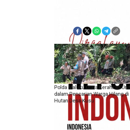
Burhan A. Muhammad
Rabu, 4 Februari 2026 | 14:20 WIT
Bagikan:
Polda Maluku Utara Kerahkan Uni
dalam Pencarian Warga Hilang di
Hutan Desa Kusu
Sofifi-Kilasanindonesia.com.Dire
menurunkan personel Unit Satwa
warga lanjut usia yang dilapork