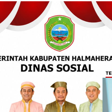
TE
u Utara Kerahkan
am Pencarian Warga
tan Desa Kusu