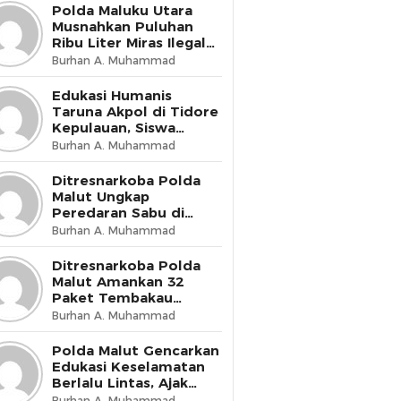
Presisi
Polda Maluku Utara
Musnahkan Puluhan
Ribu Liter Miras Ilegal
dan Bongkar Jaringan
Burhan A. Muhammad
Peredaran Senjata Api
Lintas Negara
Edukasi Humanis
Taruna Akpol di Tidore
Kepulauan, Siswa
Didorong Miliki Disiplin
Burhan A. Muhammad
dan Kemandirian
Ditresnarkoba Polda
Malut Ungkap
Peredaran Sabu di
Halmahera Tengah,
Burhan A. Muhammad
Satu Pengedar
Diamankan
Ditresnarkoba Polda
Malut Amankan 32
Paket Tembakau
Sintetis di Ternate
Burhan A. Muhammad
Utara
Polda Malut Gencarkan
Edukasi Keselamatan
Berlalu Lintas, Ajak
Masyarakat Wujudkan
Burhan A. Muhammad