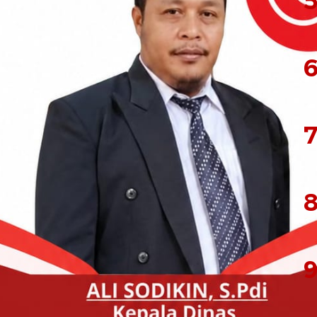
5
tahun, dilaporkan tidak kembali ke rumah sejak 24
encarian yang meliputi area perkebunan dan
6
kan melibatkan anjing pelacak guna
tara, Kombes Pol Agus Setyo Herman, S.I.K.,
7
ibatan Unit K9 merupakan upaya maksimal dalam
terdiri dari TNI, Polri, dan relawan masyarakat.
8
lai, Kapolda Malut Dorong
i yang Presisi
9
g pelacak terlatih, K9 Jors, yang memiliki