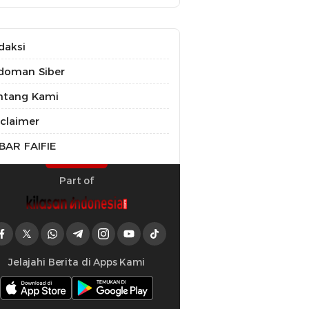
daksi
doman Siber
ntang Kami
sclaimer
BAR FAIFIE
Part of
Jelajahi Berita di Apps Kami