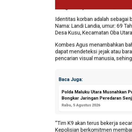
kemampuan tracking. Fokus utam
diduga menjadi lokasi terakhir ko
Identitas korban adalah sebagai b
Nama: Landi Landia, umur: 69 Tahu
Desa Kusu, Kecamatan Oba Utara
Kombes Agus menambahkan bah
dapat mendeteksi jejak atau bara
pencarian visual manusia, sehin
Baca Juga:
Polda Maluku Utara Musnahkan Pul
Bongkar Jaringan Peredaran Senj
Rabu, 5 Agustus 2026
“Tim K9 akan terus bekerja secar
Kepolisian berkomitmen membant