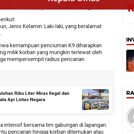
a K9 adalah menyisir area hutan dan kebun yang
1
rban beraktivitas,” jelas Kombes Pol Agus.
erikut:
n, Jenis Kelamin: Laki-laki, yang beralamat:
.
IN
wa kemampuan penciuman K9 diharapkan
ng milik korban yang mungkin terlewat oleh
gga mempersempit radius pencarian.
R
uhan Ribu Liter Miras Ilegal dan
ata Api Lintas Negara
a intensif bersama tim gabungan di lapangan.
u pencarian hingga korban ditemukan atau