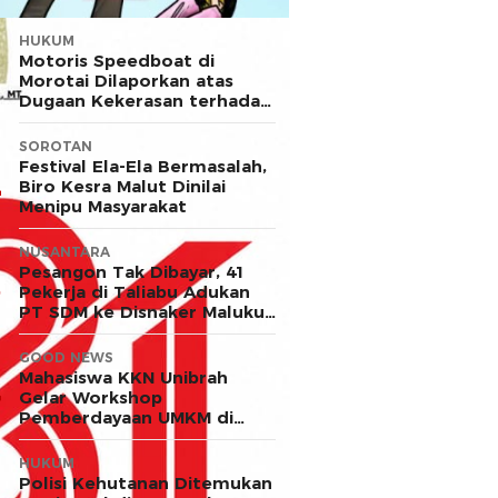
HUKUM
Motoris Speedboat di
Morotai Dilaporkan atas
Dugaan Kekerasan terhadap
Anak
SOROTAN
Festival Ela-Ela Bermasalah,
Biro Kesra Malut Dinilai
Menipu Masyarakat
NUSANTARA
Pesangon Tak Dibayar, 41
Pekerja di Taliabu Adukan
PT SDM ke Disnaker Maluku
Utara
GOOD NEWS
Mahasiswa KKN Unibrah
Gelar Workshop
Pemberdayaan UMKM di
Desa Ekor
HUKUM
Polisi Kehutanan Ditemukan