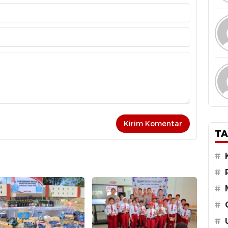
TA
#
#
#
#
#