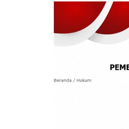
Beranda
Hukum
Polda Maluk
Unit K9 dal
Hilang di Hu