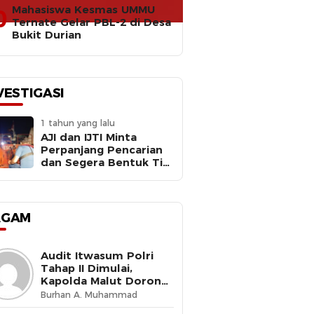
Mahasiswa Kesmas UMMU
0
Ternate Gelar PBL-2 di Desa
Bukit Durian
VESTIGASI
1 tahun yang lalu
AJI dan IJTI Minta
Perpanjang Pencarian
dan Segera Bentuk Tim
Investigasi Meledaknya
RIB Basarnas Ternate
AGAM
Audit Itwasum Polri
Tahap II Dimulai,
Kapolda Malut Dorong
Peningkatan Tata
Burhan A. Muhammad
Kelola Organisasi yang