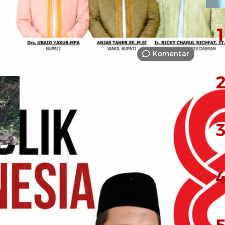
1
Komentar
2
3
t K9
4
ktorat Samapta (Ditsamapta) Polda Maluku Utara
 (K9) untuk memperkuat operasi pencarian
an hilang di kawasan hutan Desa Kusu, Kecamatan