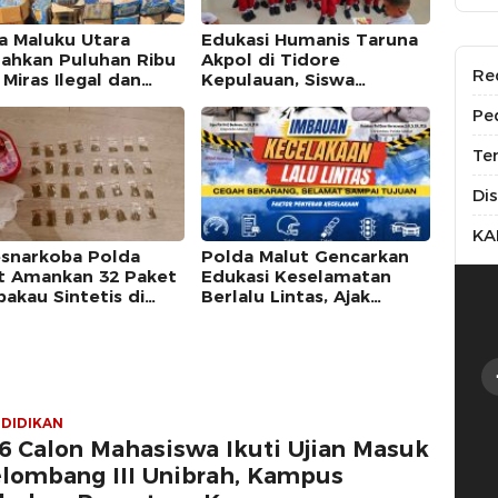
a Maluku Utara
Edukasi Humanis Taruna
ahkan Puluhan Ribu
Akpol di Tidore
Re
 Miras Ilegal dan
Kepulauan, Siswa
kar Jaringan
Didorong Miliki Disiplin
Pe
daran Senjata Api
dan Kemandirian
as Negara
Te
Di
KA
esnarkoba Polda
Polda Malut Gencarkan
t Amankan 32 Paket
Edukasi Keselamatan
akau Sintetis di
Berlalu Lintas, Ajak
ate Utara
Masyarakat Wujudkan
Budaya Tertib di Jalan
DIDIKAN
6 Calon Mahasiswa Ikuti Ujian Masuk
lombang III Unibrah, Kampus