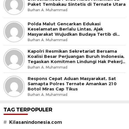
Paket Tembakau Sintetis di Ternate Utara
Burhan A. Muhammad
Polda Malut Gencarkan Edukasi
Keselamatan Berlalu Lintas, Ajak
Masyarakat Wujudkan Budaya Tertib di
Jalan
Burhan A. Muhammad
Kapolri Resmikan Sekretariat Bersama
Koalisi Besar Perjuangan Buruh Indonesia,
Tegaskan Komitmen Lindungi Hak Pekerja
dan Jaga Iklim Investasi
Burhan A. Muhammad
Respons Cepat Aduan Masyarakat, Sat
Samapta Polres Ternate Amankan 210
Botol Miras Cap Tikus
Burhan A. Muhammad
TAG TERPOPULER
#
Kilasanindonesia.com