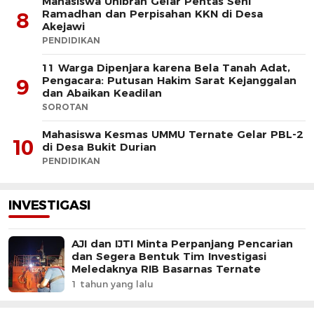
Mahasiswa Unibrah Gelar Pentas Seni
Ramadhan dan Perpisahan KKN di Desa
8
Akejawi
PENDIDIKAN
11 Warga Dipenjara karena Bela Tanah Adat,
Pengacara: Putusan Hakim Sarat Kejanggalan
9
dan Abaikan Keadilan
SOROTAN
Mahasiswa Kesmas UMMU Ternate Gelar PBL-2
10
di Desa Bukit Durian
PENDIDIKAN
INVESTIGASI
AJI dan IJTI Minta Perpanjang Pencarian
dan Segera Bentuk Tim Investigasi
Meledaknya RIB Basarnas Ternate
1 tahun yang lalu