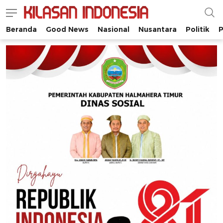
Beranda
Good News
Nasional
Nusantara
Politik
P
Kilasan Indonesia
Satu-satunya di Indonesia