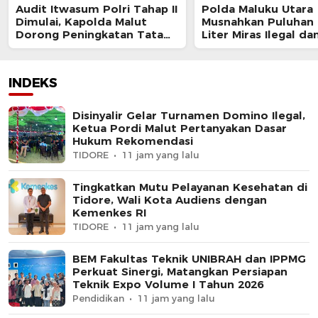
Audit Itwasum Polri Tahap II
Polda Maluku Utara
Dimulai, Kapolda Malut
Musnahkan Puluhan 
Dorong Peningkatan Tata
Liter Miras Ilegal da
Kelola Organisasi yang
Bongkar Jaringan P
Presisi
Senjata Api Lintas N
INDEKS
Disinyalir Gelar Turnamen Domino Ilegal,
Ketua Pordi Malut Pertanyakan Dasar
Hukum Rekomendasi
TIDORE
11 jam yang lalu
Tingkatkan Mutu Pelayanan Kesehatan di
Tidore, Wali Kota Audiens dengan
Kemenkes RI
TIDORE
11 jam yang lalu
BEM Fakultas Teknik UNIBRAH dan IPPMG
Perkuat Sinergi, Matangkan Persiapan
Teknik Expo Volume I Tahun 2026
Pendidikan
11 jam yang lalu