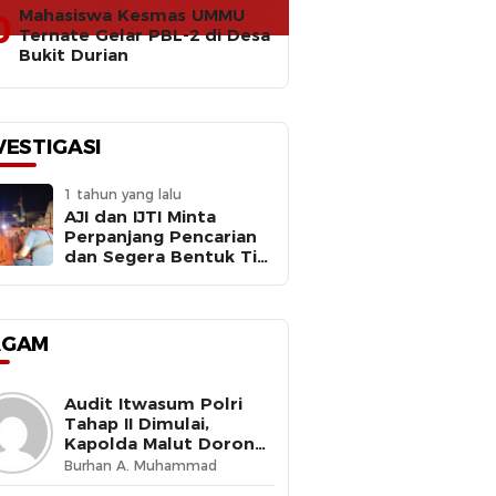
Mahasiswa Kesmas UMMU
0
Ternate Gelar PBL-2 di Desa
Bukit Durian
VESTIGASI
1 tahun yang lalu
AJI dan IJTI Minta
Perpanjang Pencarian
dan Segera Bentuk Tim
Investigasi Meledaknya
RIB Basarnas Ternate
AGAM
Audit Itwasum Polri
Tahap II Dimulai,
Kapolda Malut Dorong
Peningkatan Tata
Burhan A. Muhammad
Kelola Organisasi yang