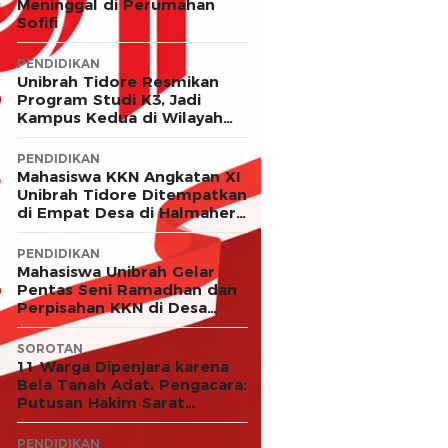
Meninggal di Perumahan
Sofifi
PENDIDIKAN
Unibrah Tidore Resmikan
Program Studi K3, Jadi
Kampus Kedua di Wilayah
LLDIKTI XII
PENDIDIKAN
Mahasiswa KKN Angkatan XI
Unibrah Tidore Ditempatkan
di Empat Desa di Halmahera
Timur
PENDIDIKAN
Mahasiswa Unibrah Gelar
Pentas Seni Ramadhan dan
Perpisahan KKN di Desa
Akejawi
SOROTAN
11 Warga Dipenjara karena
Bela Tanah Adat, Pengacara:
Putusan Hakim Sarat
Kejanggalan dan Abaikan
Keadilan
PENDIDIKAN