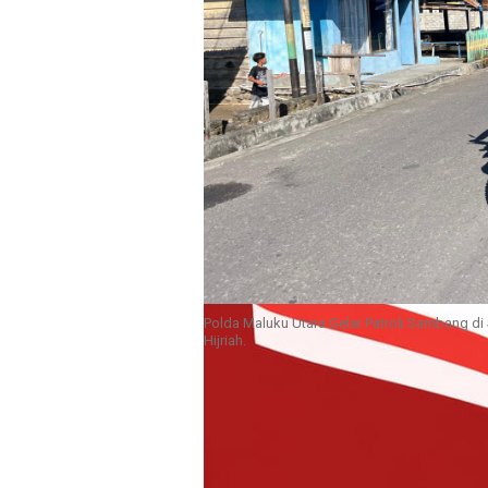
Polda Maluku Utara Gelar Patroli Sambang di
Hijriah.
SOFIFI – Kilasanindonesia.com.
ketertiban masyarakat (kamtibma
Maluku Utara melalui Direktorat 
wilayah Sofifi, Jumat (13/2).