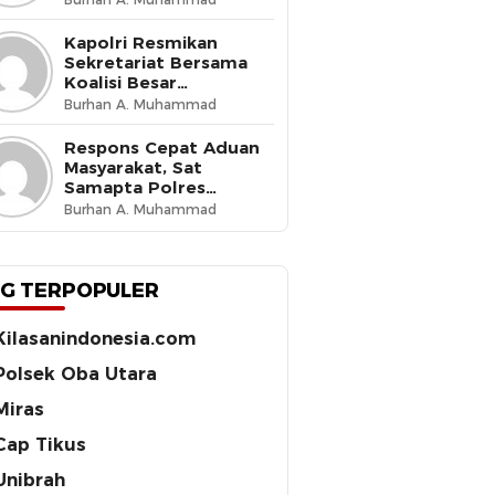
Budaya Tertib di Jalan
Kapolri Resmikan
Sekretariat Bersama
Koalisi Besar
Perjuangan Buruh
Burhan A. Muhammad
Indonesia, Tegaskan
Komitmen Lindungi
Respons Cepat Aduan
Hak Pekerja dan Jaga
Masyarakat, Sat
Iklim Investasi
Samapta Polres
Ternate Amankan 210
Burhan A. Muhammad
Botol Miras Cap Tikus
G TERPOPULER
Kilasanindonesia.com
Polsek Oba Utara
Miras
Cap Tikus
Unibrah