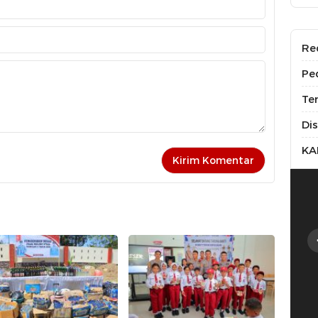
Re
Pe
Te
Di
KA