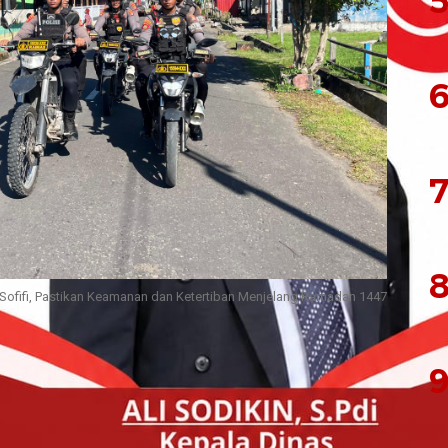
5
6
7
8
 Sofifi, Pastikan Keamanan dan Ketertiban Menjelang Ramadan 1447
 Dalam rangka menjaga situasi keamanan dan
9
s) menjelang Bulan Suci Ramadan, jajaran Polda
Samapta melaksanakan patroli rutin sambang di