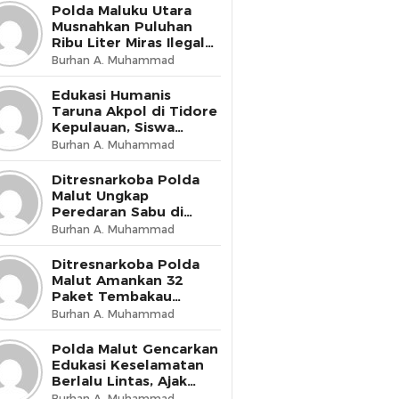
Presisi
Polda Maluku Utara
Musnahkan Puluhan
Ribu Liter Miras Ilegal
dan Bongkar Jaringan
Burhan A. Muhammad
Peredaran Senjata Api
Lintas Negara
Edukasi Humanis
Taruna Akpol di Tidore
Kepulauan, Siswa
Didorong Miliki Disiplin
Burhan A. Muhammad
dan Kemandirian
Ditresnarkoba Polda
Malut Ungkap
Peredaran Sabu di
Halmahera Tengah,
Burhan A. Muhammad
Satu Pengedar
Diamankan
Ditresnarkoba Polda
Malut Amankan 32
Paket Tembakau
Sintetis di Ternate
Burhan A. Muhammad
Utara
Polda Malut Gencarkan
Edukasi Keselamatan
Berlalu Lintas, Ajak
Masyarakat Wujudkan
Burhan A. Muhammad