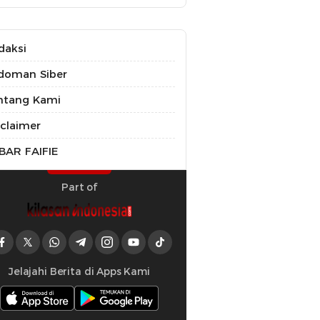
daksi
doman Siber
ntang Kami
sclaimer
BAR FAIFIE
Part of
Jelajahi Berita di Apps Kami