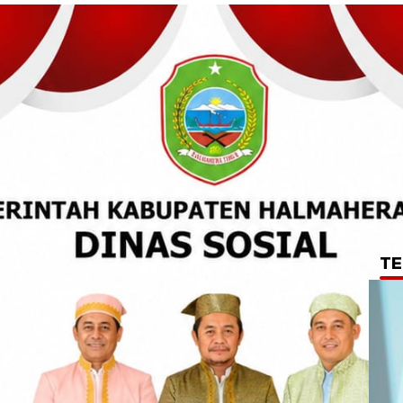
TE
 Utara Gelar
ng di Sofifi,
amanan dan