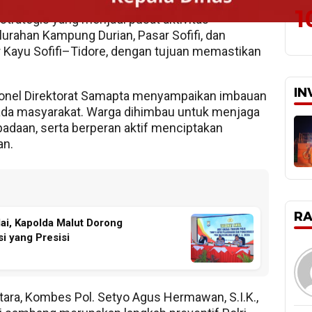
1
k strategis yang menjadi pusat aktivitas
lurahan Kampung Durian, Pasar Sofifi, dan
Kayu Sofifi–Tidore, dengan tujuan memastikan
IN
rsonel Direktorat Samapta menyampaikan imbauan
da masyarakat. Warga dihimbau untuk menjaga
adaan, serta berperan aktif menciptakan
an.
R
lai, Kapolda Malut Dorong
i yang Presisi
tara, Kombes Pol. Setyo Agus Hermawan, S.I.K.,