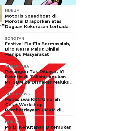
HUKUM
Motoris Speedboat di
Morotai Dilaporkan atas
Dugaan Kekerasan terhadap
Anak
SOROTAN
Festival Ela-Ela Bermasalah,
Biro Kesra Malut Dinilai
Menipu Masyarakat
NUSANTARA
Pesangon Tak Dibayar, 41
Pekerja di Taliabu Adukan
PT SDM ke Disnaker Maluku
Utara
GOOD NEWS
Mahasiswa KKN Unibrah
Gelar Workshop
Pemberdayaan UMKM di
Desa Ekor
HUKUM
Polisi Kehutanan Ditemukan