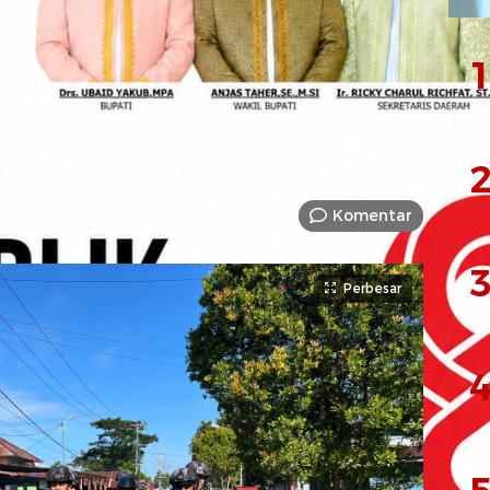
Menjelang Ramadan
1
IT
2
Komentar
3
Perbesar
4