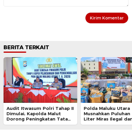
BERITA TERKAIT
Audit Itwasum Polri Tahap II
Polda Maluku Utara
Dimulai, Kapolda Malut
Musnahkan Puluhan 
Dorong Peningkatan Tata
Liter Miras Ilegal da
Kelola Organisasi yang
Bongkar Jaringan P
Presisi
Senjata Api Lintas N