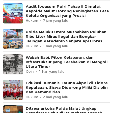
Audit Itwasum Polri Tahap II Dimulai,
Kapolda Malut Dorong Peningkatan Tata
Kelola Organisasi yang Presisi
Hukum
7 jam yang lalu
Polda Maluku Utara Musnahkan Puluhan
Ribu Liter Miras Ilegal dan Bongkar
Jaringan Peredaran Senjata Api Lintas
Negara
Hukum
1 hari yang lalu
Wabah Babi, Piton Kelaparan, dan
Infrastruktur yang Terabaikan di Mangoli
Utara Timur
Opini
1 hari yang lalu
Edukasi Humanis Taruna Akpol di Tidore
Kepulauan, Siswa Didorong Miliki Disiplin
dan Kemandirian
Hukum
2 hari yang lalu
Ditresnarkoba Polda Malut Ungkap
Peredaran Sabu di Halmahera Tengah,