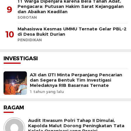
11 Warga Dipenjara karena Bela Tanah Adat,
Pengacara: Putusan Hakim Sarat Kejanggalan
9
dan Abaikan Keadilan
SOROTAN
Mahasiswa Kesmas UMMU Ternate Gelar PBL-2
10
di Desa Bukit Durian
PENDIDIKAN
INVESTIGASI
AJI dan IJTI Minta Perpanjang Pencarian
dan Segera Bentuk Tim Investigasi
Meledaknya RIB Basarnas Ternate
1 tahun yang lalu
RAGAM
Audit Itwasum Polri Tahap II Dimulai,
Kapolda Malut Dorong Peningkatan Tata
Kelola Organisasi yang Presisi