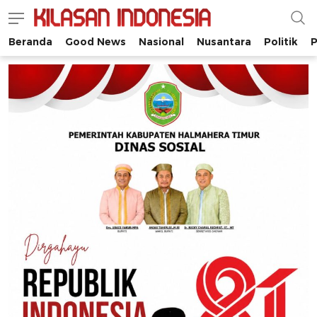
Beranda
Good News
Nasional
Nusantara
Politik
P
Kilasan Indonesia
Satu-satunya di Indonesia