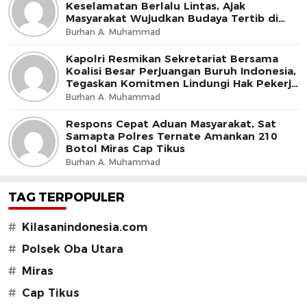
Keselamatan Berlalu Lintas, Ajak
Masyarakat Wujudkan Budaya Tertib di
Jalan
Burhan A. Muhammad
Kapolri Resmikan Sekretariat Bersama
Koalisi Besar Perjuangan Buruh Indonesia,
Tegaskan Komitmen Lindungi Hak Pekerja
dan Jaga Iklim Investasi
Burhan A. Muhammad
Respons Cepat Aduan Masyarakat, Sat
Samapta Polres Ternate Amankan 210
Botol Miras Cap Tikus
Burhan A. Muhammad
TAG TERPOPULER
#
Kilasanindonesia.com
#
Polsek Oba Utara
#
Miras
#
Cap Tikus