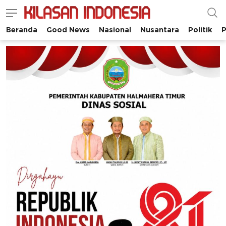
Beranda
Good News
Nasional
Nusantara
Politik
P
Kilasan Indonesia
Satu-satunya di Indonesia