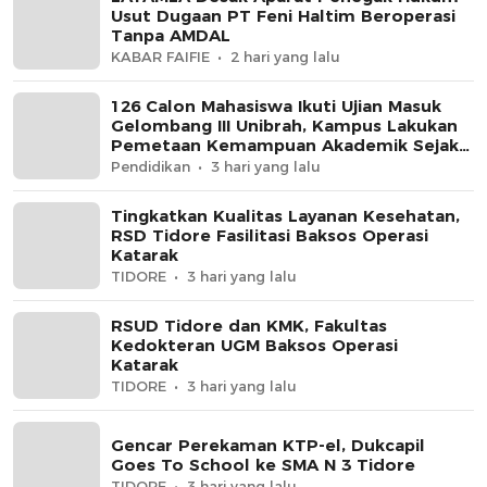
Usut Dugaan PT Feni Haltim Beroperasi
Tanpa AMDAL
KABAR FAIFIE
2 hari yang lalu
126 Calon Mahasiswa Ikuti Ujian Masuk
Gelombang III Unibrah, Kampus Lakukan
Pemetaan Kemampuan Akademik Sejak
Awal
Pendidikan
3 hari yang lalu
Tingkatkan Kualitas Layanan Kesehatan,
RSD Tidore Fasilitasi Baksos Operasi
Katarak
TIDORE
3 hari yang lalu
RSUD Tidore dan KMK, Fakultas
Kedokteran UGM Baksos Operasi
Katarak
TIDORE
3 hari yang lalu
Gencar Perekaman KTP-el, Dukcapil
Goes To School ke SMA N 3 Tidore
TIDORE
3 hari yang lalu