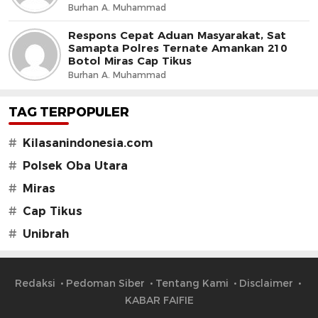
dan Jaga Iklim Investasi
Burhan A. Muhammad
Respons Cepat Aduan Masyarakat, Sat
Samapta Polres Ternate Amankan 210
Botol Miras Cap Tikus
Burhan A. Muhammad
TAG TERPOPULER
#
Kilasanindonesia.com
#
Polsek Oba Utara
#
Miras
#
Cap Tikus
#
Unibrah
Redaksi
Pedoman Siber
Tentang Kami
Disclaimer
KABAR FAIFIE