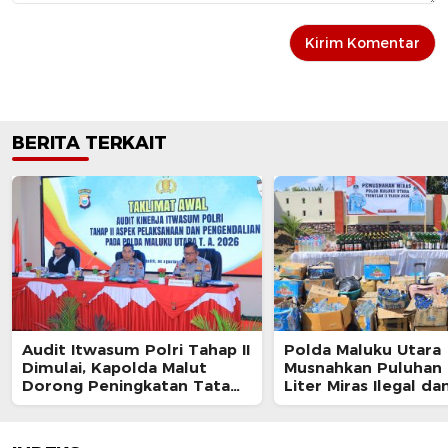
BERITA TERKAIT
Audit Itwasum Polri Tahap II
Polda Maluku Utara
Dimulai, Kapolda Malut
Musnahkan Puluhan 
Dorong Peningkatan Tata
Liter Miras Ilegal da
Kelola Organisasi yang
Bongkar Jaringan P
Presisi
Senjata Api Lintas N