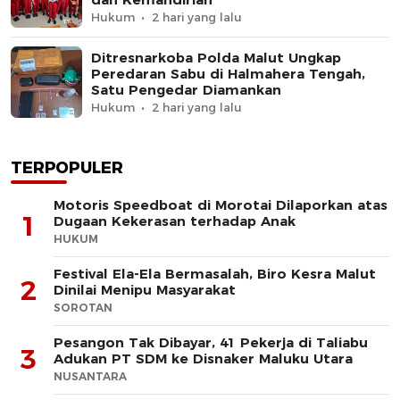
Hukum
2 hari yang lalu
Ditresnarkoba Polda Malut Ungkap
Peredaran Sabu di Halmahera Tengah,
Satu Pengedar Diamankan
Hukum
2 hari yang lalu
TERPOPULER
Motoris Speedboat di Morotai Dilaporkan atas
1
Dugaan Kekerasan terhadap Anak
HUKUM
Festival Ela-Ela Bermasalah, Biro Kesra Malut
2
Dinilai Menipu Masyarakat
SOROTAN
Pesangon Tak Dibayar, 41 Pekerja di Taliabu
3
Adukan PT SDM ke Disnaker Maluku Utara
NUSANTARA