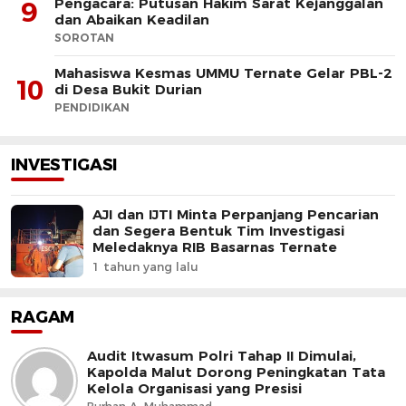
Pengacara: Putusan Hakim Sarat Kejanggalan
9
dan Abaikan Keadilan
SOROTAN
Mahasiswa Kesmas UMMU Ternate Gelar PBL-2
10
di Desa Bukit Durian
PENDIDIKAN
INVESTIGASI
AJI dan IJTI Minta Perpanjang Pencarian
dan Segera Bentuk Tim Investigasi
Meledaknya RIB Basarnas Ternate
1 tahun yang lalu
RAGAM
Audit Itwasum Polri Tahap II Dimulai,
Kapolda Malut Dorong Peningkatan Tata
Kelola Organisasi yang Presisi