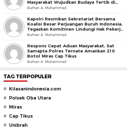
Masyarakat Wujudkan Budaya Tertib di
Jalan
Burhan A. Muhammad
Kapolri Resmikan Sekretariat Bersama
Koalisi Besar Perjuangan Buruh Indonesia,
Tegaskan Komitmen Lindungi Hak Pekerja
dan Jaga Iklim Investasi
Burhan A. Muhammad
Respons Cepat Aduan Masyarakat, Sat
Samapta Polres Ternate Amankan 210
Botol Miras Cap Tikus
Burhan A. Muhammad
TAG TERPOPULER
#
Kilasanindonesia.com
#
Polsek Oba Utara
#
Miras
#
Cap Tikus
#
Unibrah