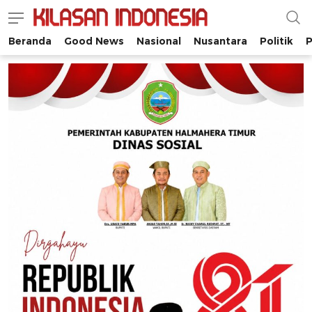
Beranda
Good News
Nasional
Nusantara
Politik
P
Kilasan Indonesia
Satu-satunya di Indonesia