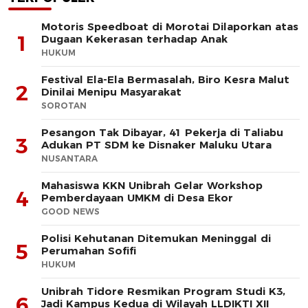
Motoris Speedboat di Morotai Dilaporkan atas
1
Dugaan Kekerasan terhadap Anak
HUKUM
Festival Ela-Ela Bermasalah, Biro Kesra Malut
2
Dinilai Menipu Masyarakat
SOROTAN
Pesangon Tak Dibayar, 41 Pekerja di Taliabu
3
Adukan PT SDM ke Disnaker Maluku Utara
NUSANTARA
Mahasiswa KKN Unibrah Gelar Workshop
4
Pemberdayaan UMKM di Desa Ekor
GOOD NEWS
Polisi Kehutanan Ditemukan Meninggal di
5
Perumahan Sofifi
HUKUM
Unibrah Tidore Resmikan Program Studi K3,
6
Jadi Kampus Kedua di Wilayah LLDIKTI XII