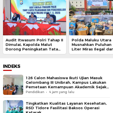
Audit Itwasum Polri Tahap II
Polda Maluku Utara
Dimulai, Kapolda Malut
Musnahkan Puluhan 
Dorong Peningkatan Tata
Liter Miras Ilegal da
Kelola Organisasi yang
Bongkar Jaringan P
Presisi
Senjata Api Lintas N
INDEKS
126 Calon Mahasiswa Ikuti Ujian Masuk
Gelombang III Unibrah, Kampus Lakukan
Pemetaan Kemampuan Akademik Sejak
Awal
Pendidikan
4 jam yang lalu
Tingkatkan Kualitas Layanan Kesehatan,
RSD Tidore Fasilitasi Baksos Operasi
Katarak