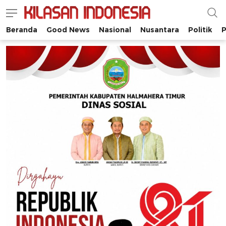
Beranda
Good News
Nasional
Nusantara
Politik
P
Kilasan Indonesia
Satu-satunya di Indonesia