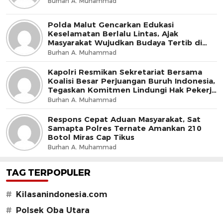
Burhan A. Muhammad
Polda Malut Gencarkan Edukasi
Keselamatan Berlalu Lintas, Ajak
Masyarakat Wujudkan Budaya Tertib di
Jalan
Burhan A. Muhammad
Kapolri Resmikan Sekretariat Bersama
Koalisi Besar Perjuangan Buruh Indonesia,
Tegaskan Komitmen Lindungi Hak Pekerja
dan Jaga Iklim Investasi
Burhan A. Muhammad
Respons Cepat Aduan Masyarakat, Sat
Samapta Polres Ternate Amankan 210
Botol Miras Cap Tikus
Burhan A. Muhammad
TAG TERPOPULER
#
Kilasanindonesia.com
#
Polsek Oba Utara