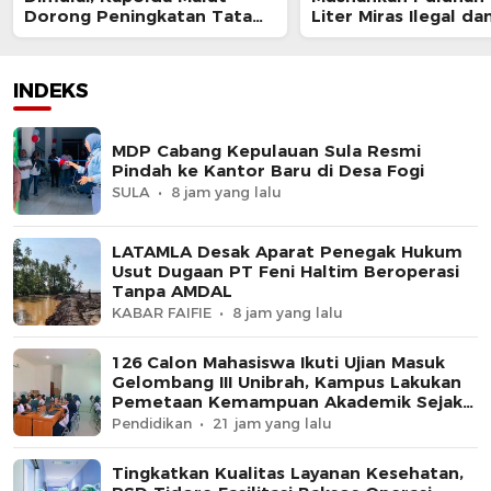
Dorong Peningkatan Tata
Liter Miras Ilegal da
Kelola Organisasi yang
Bongkar Jaringan P
Presisi
Senjata Api Lintas N
INDEKS
MDP Cabang Kepulauan Sula Resmi
Pindah ke Kantor Baru di Desa Fogi
SULA
8 jam yang lalu
LATAMLA Desak Aparat Penegak Hukum
Usut Dugaan PT Feni Haltim Beroperasi
Tanpa AMDAL
KABAR FAIFIE
8 jam yang lalu
126 Calon Mahasiswa Ikuti Ujian Masuk
Gelombang III Unibrah, Kampus Lakukan
Pemetaan Kemampuan Akademik Sejak
Awal
Pendidikan
21 jam yang lalu
Tingkatkan Kualitas Layanan Kesehatan,