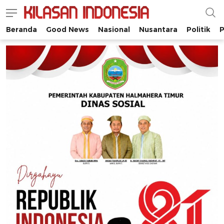
Beranda
Good News
Nasional
Nusantara
Politik
P
Kilasan Indonesia
Satu-satunya di Indonesia