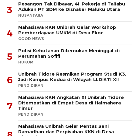
Pesangon Tak Dibayar, 41 Pekerja di Taliabu
3
Adukan PT SDM ke Disnaker Maluku Utara
NUSANTARA
Mahasiswa KKN Unibrah Gelar Workshop
4
Pemberdayaan UMKM di Desa Ekor
GOOD NEWS
Polisi Kehutanan Ditemukan Meninggal di
5
Perumahan Sofifi
HUKUM
Unibrah Tidore Resmikan Program Studi K3,
6
Jadi Kampus Kedua di Wilayah LLDIKTI XII
PENDIDIKAN
Mahasiswa KKN Angkatan XI Unibrah Tidore
Ditempatkan di Empat Desa di Halmahera
7
Timur
PENDIDIKAN
Mahasiswa Unibrah Gelar Pentas Seni
Ramadhan dan Perpisahan KKN di Desa
8