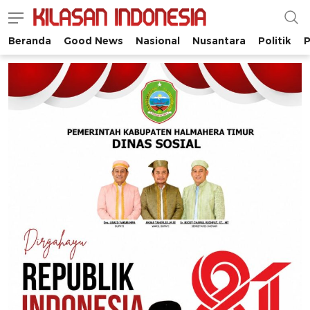
Beranda
Good News
Nasional
Nusantara
Politik
P
Kilasan Indonesia
Satu-satunya di Indonesia