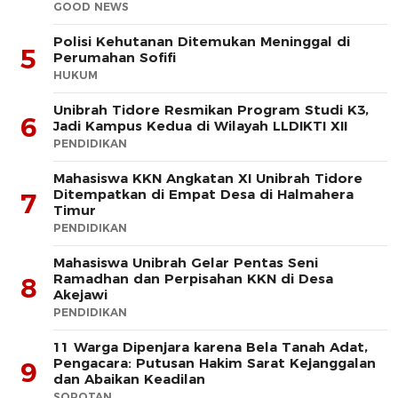
GOOD NEWS
Polisi Kehutanan Ditemukan Meninggal di
5
Perumahan Sofifi
HUKUM
Unibrah Tidore Resmikan Program Studi K3,
6
Jadi Kampus Kedua di Wilayah LLDIKTI XII
PENDIDIKAN
Mahasiswa KKN Angkatan XI Unibrah Tidore
Ditempatkan di Empat Desa di Halmahera
7
Timur
PENDIDIKAN
Mahasiswa Unibrah Gelar Pentas Seni
Ramadhan dan Perpisahan KKN di Desa
8
Akejawi
PENDIDIKAN
11 Warga Dipenjara karena Bela Tanah Adat,
Pengacara: Putusan Hakim Sarat Kejanggalan
9
dan Abaikan Keadilan
SOROTAN