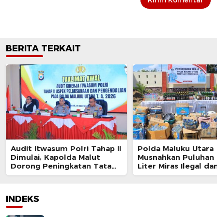
BERITA TERKAIT
Audit Itwasum Polri Tahap II
Polda Maluku Utara
Dimulai, Kapolda Malut
Musnahkan Puluhan 
Dorong Peningkatan Tata
Liter Miras Ilegal da
Kelola Organisasi yang
Bongkar Jaringan P
Presisi
Senjata Api Lintas N
INDEKS