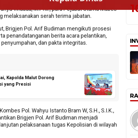
f. Dr. Dedi Prasetyo, S.H., M.Hum., M.Si., M.M.,
1
Wahyu Widada, M.Phil., para Pejabat Utama Mabes
ng melaksanakan serah terima jabatan.
t, Brigjen Pol. Arif Budiman mengikuti prosesi
a penandatanganan berita acara pelantikan,
IN
a penyumpahan, dan pakta integritas.
lai, Kapolda Malut Dorong
i yang Presisi
R
ombes Pol. Wahyu Istanto Bram W, S.H., S.I.K.,
tikan Brigjen Pol. Arif Budiman menjadi
njutan pelaksanaan tugas Kepolisian di wilayah