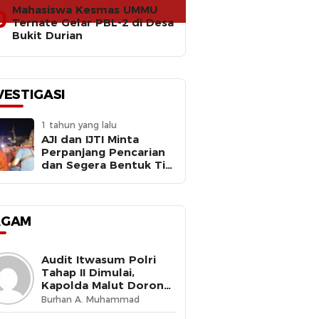
Mahasiswa Kesmas UMMU
0
Ternate Gelar PBL-2 di Desa
Bukit Durian
VESTIGASI
1 tahun yang lalu
AJI dan IJTI Minta
Perpanjang Pencarian
dan Segera Bentuk Tim
Investigasi Meledaknya
RIB Basarnas Ternate
AGAM
Audit Itwasum Polri
Tahap II Dimulai,
Kapolda Malut Dorong
Peningkatan Tata
Burhan A. Muhammad
Kelola Organisasi yang