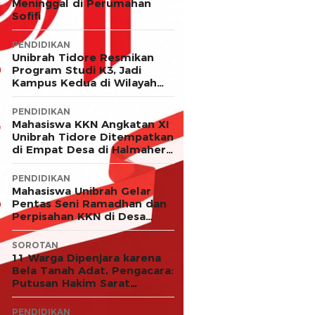
Meninggal di Perumahan
Sofifi
PENDIDIKAN
Unibrah Tidore Resmikan
Program Studi K3, Jadi
Kampus Kedua di Wilayah
LLDIKTI XII
PENDIDIKAN
Mahasiswa KKN Angkatan XI
Unibrah Tidore Ditempatkan
di Empat Desa di Halmahera
Timur
PENDIDIKAN
Mahasiswa Unibrah Gelar
Pentas Seni Ramadhan dan
Perpisahan KKN di Desa
Akejawi
SOROTAN
11 Warga Dipenjara karena
Bela Tanah Adat, Pengacara:
Putusan Hakim Sarat
Kejanggalan dan Abaikan
Keadilan
PENDIDIKAN