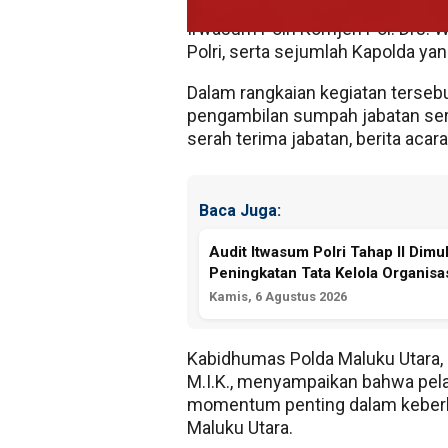
dihadiri Wakapolri Komjen Pol. Pro
Irwasum Polri Komjen Pol. Drs. 
Polri, serta sejumlah Kapolda ya
Dalam rangkaian kegiatan tersebu
pengambilan sumpah jabatan sert
serah terima jabatan, berita acar
Baca Juga:
Audit Itwasum Polri Tahap II Dimu
Peningkatan Tata Kelola Organisas
Kamis, 6 Agustus 2026
Kabidhumas Polda Maluku Utara, K
M.I.K., menyampaikan bahwa pelan
momentum penting dalam keberla
Maluku Utara.