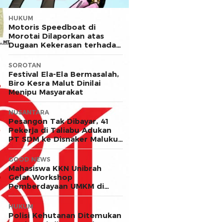
HUKUM
Motoris Speedboat di
Morotai Dilaporkan atas
Dugaan Kekerasan terhadap
Anak
SOROTAN
Festival Ela-Ela Bermasalah,
Biro Kesra Malut Dinilai
Menipu Masyarakat
NUSANTARA
Pesangon Tak Dibayar, 41
Pekerja di Taliabu Adukan
PT SDM ke Disnaker Maluku
Utara
GOOD NEWS
Mahasiswa KKN Unibrah
Gelar Workshop
Pemberdayaan UMKM di
Desa Ekor
HUKUM
Polisi Kehutanan Ditemukan