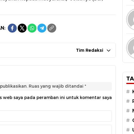
N:
Tim Redaksi
TA
publikasikan.
Ruas yang wajib ditandai
*
#
us web saya pada peramban ini untuk komentar saya
#
#
#
#