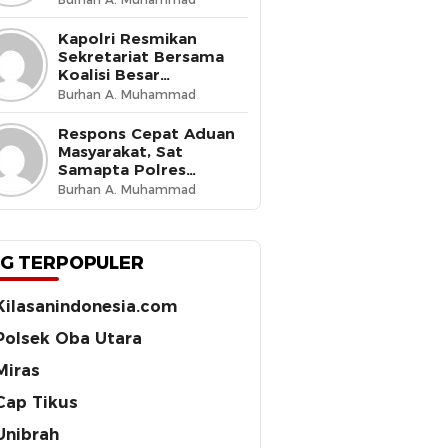
Budaya Tertib di Jalan
Kapolri Resmikan
Sekretariat Bersama
Koalisi Besar
Perjuangan Buruh
Burhan A. Muhammad
Indonesia, Tegaskan
Komitmen Lindungi
Respons Cepat Aduan
Hak Pekerja dan Jaga
Masyarakat, Sat
Iklim Investasi
Samapta Polres
Ternate Amankan 210
Burhan A. Muhammad
Botol Miras Cap Tikus
G TERPOPULER
Kilasanindonesia.com
Polsek Oba Utara
Miras
Cap Tikus
Unibrah