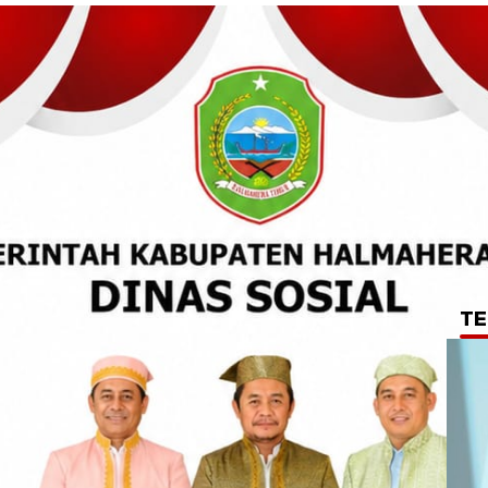
TE
k Brigjen Pol. Arif
agai Kapolda
a