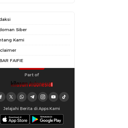
daksi
doman Siber
ntang Kami
sclaimer
BAR FAIFIE
Part of
Jelajahi Berita di Apps Kami