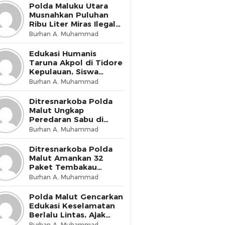
Presisi
Polda Maluku Utara
Musnahkan Puluhan
Ribu Liter Miras Ilegal
dan Bongkar Jaringan
Burhan A. Muhammad
Peredaran Senjata Api
Lintas Negara
Edukasi Humanis
Taruna Akpol di Tidore
Kepulauan, Siswa
Didorong Miliki Disiplin
Burhan A. Muhammad
dan Kemandirian
Ditresnarkoba Polda
Malut Ungkap
Peredaran Sabu di
Halmahera Tengah,
Burhan A. Muhammad
Satu Pengedar
Diamankan
Ditresnarkoba Polda
Malut Amankan 32
Paket Tembakau
Sintetis di Ternate
Burhan A. Muhammad
Utara
Polda Malut Gencarkan
Edukasi Keselamatan
Berlalu Lintas, Ajak
Masyarakat Wujudkan
Burhan A. Muhammad