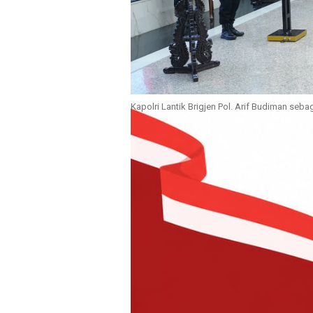
Kapolri Lantik Brigjen Pol. Arif Budiman seb
JAKARTA – Kilasanindonesia.co
Kepala Kepolisian Negara Republik
Sigit Prabowo, M.Si., resmi melant
Kepala Kepolisian Daerah (Kapol
serah terima jabatan Pejabat Ut
Mabes Polri, Minggu (17/5/2026)
Pelantikan tersebut dilaksanaka
ST/960/V/KEP./2026 tertanggal 7
pengangkatan dalam jabatan di li
langsung oleh Kapolri selaku In