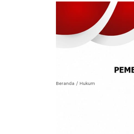
Beranda
Hukum
Kapolri Lanti
Budiman seb
Maluku Utar