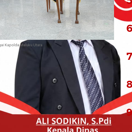
5
6
agai Kapolda Maluku Utara
7
m.
 Indonesia (Kapolri), Jenderal Polisi Drs. Listyo
ik Brigjen Pol. Arif Budiman, S.I.K., M.H. sebagai
da) Maluku Utara dalam upacara pelantikan dan
8
ama Mabes Polri yang berlangsung di Rupattama
.
n berdasarkan Surat Telegram Kapolri Nomor:
9
 Mei 2026 tentang pemberhentian dari dan
ngkungan Polri. Prosesi pelantikan dipimpin
spektur Upacara dan berlangsung khidmat dengan