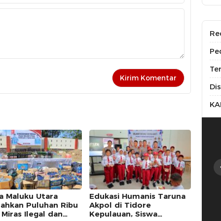
Re
Pe
Te
Di
KA
a Maluku Utara
Edukasi Humanis Taruna
ahkan Puluhan Ribu
Akpol di Tidore
 Miras Ilegal dan
Kepulauan, Siswa