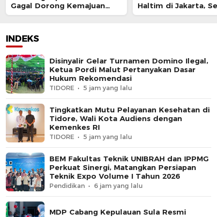
Gagal Dorong Kemajuan
Haltim di Jakarta, S
UMKM dan Koperasi
Berpotensi Cacat P
dan Digugat
INDEKS
Disinyalir Gelar Turnamen Domino Ilegal,
Ketua Pordi Malut Pertanyakan Dasar
Hukum Rekomendasi
TIDORE
5 jam yang lalu
Tingkatkan Mutu Pelayanan Kesehatan di
Tidore, Wali Kota Audiens dengan
Kemenkes RI
TIDORE
5 jam yang lalu
BEM Fakultas Teknik UNIBRAH dan IPPMG
Perkuat Sinergi, Matangkan Persiapan
Teknik Expo Volume I Tahun 2026
Pendidikan
6 jam yang lalu
MDP Cabang Kepulauan Sula Resmi