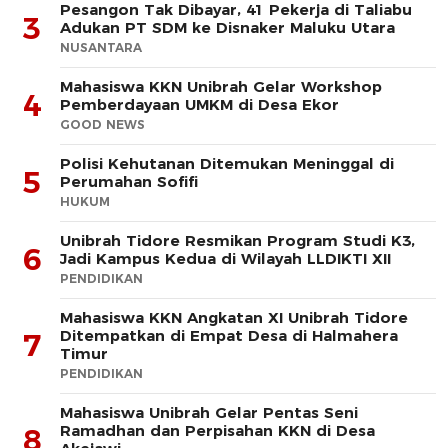
Pesangon Tak Dibayar, 41 Pekerja di Taliabu
3
Adukan PT SDM ke Disnaker Maluku Utara
NUSANTARA
Mahasiswa KKN Unibrah Gelar Workshop
4
Pemberdayaan UMKM di Desa Ekor
GOOD NEWS
Polisi Kehutanan Ditemukan Meninggal di
5
Perumahan Sofifi
HUKUM
Unibrah Tidore Resmikan Program Studi K3,
6
Jadi Kampus Kedua di Wilayah LLDIKTI XII
PENDIDIKAN
Mahasiswa KKN Angkatan XI Unibrah Tidore
Ditempatkan di Empat Desa di Halmahera
7
Timur
PENDIDIKAN
Mahasiswa Unibrah Gelar Pentas Seni
Ramadhan dan Perpisahan KKN di Desa
8