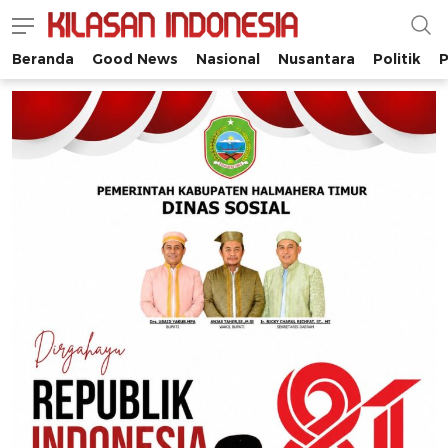
Beranda
Good News
Nasional
Nusantara
Politik
P
Kilasan Indonesia
Satu-satunya di Indonesia