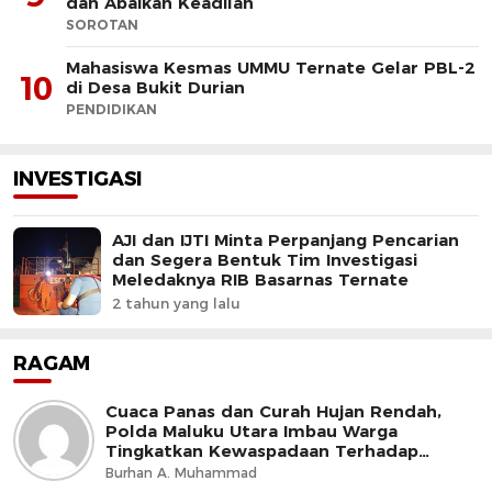
dan Abaikan Keadilan
SOROTAN
Mahasiswa Kesmas UMMU Ternate Gelar PBL-2
10
di Desa Bukit Durian
PENDIDIKAN
INVESTIGASI
AJI dan IJTI Minta Perpanjang Pencarian
dan Segera Bentuk Tim Investigasi
Meledaknya RIB Basarnas Ternate
2 tahun yang lalu
RAGAM
Cuaca Panas dan Curah Hujan Rendah,
Polda Maluku Utara Imbau Warga
Tingkatkan Kewaspadaan Terhadap
Ancaman Kebakaran
Burhan A. Muhammad