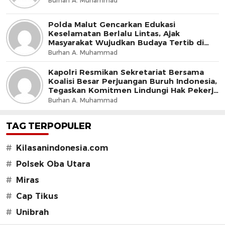
Burhan A. Muhammad
Polda Malut Gencarkan Edukasi
Keselamatan Berlalu Lintas, Ajak
Masyarakat Wujudkan Budaya Tertib di
Jalan
Burhan A. Muhammad
Kapolri Resmikan Sekretariat Bersama
Koalisi Besar Perjuangan Buruh Indonesia,
Tegaskan Komitmen Lindungi Hak Pekerja
dan Jaga Iklim Investasi
Burhan A. Muhammad
TAG TERPOPULER
#
Kilasanindonesia.com
#
Polsek Oba Utara
#
Miras
#
Cap Tikus
#
Unibrah