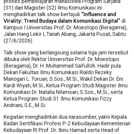
proses pembelajaran mahasiswa Program Sarjana
(S1) dan Magister (S2) Ilmu Komunikasi ini
menghadirkan talk show bertajuk
“Influence and
Virality: Trend Budaya dalam Komunikasi Digital”
di
Kampus I Universitas Prof. Dr. Moestopo (Beragama),
Jalan Hang Lekir I, Tanah Abang, Jakarta Pusat, Sabtu
(27/6/2026).
Talk show yang berlangsung selama tiga jam tersebut
dibuka oleh Rektor Universitas Prof. Dr. Moestopo
(Beragama), Dr. H. Muhammad Saifulloh. Hadir pula
Dekan Fakultas Ilmu Komunikasi Rialdo Rezeky
Manogari L. Toruan, S.Sos., M.Si., Wakil Dekan Dr. Eni
Kardi Wiyati, M.Si., Ketua Program Studi Magister Ilmu
Komunikasi Dr. Natalia Nilamsari, S.Sos., M.Si., serta
Ketua Program Studi S1 Ilmu Komunikasi Fizzy
Andriani, S.E., M.Si.
Kegiatan menghadirkan dua narasumber, yakni Kepala
Badan Sertifikasi Profesi P-2 Kebudayaan Kementerian
Kebudayaan RI Prof. Dr. Ibnu Hamad serta Head of