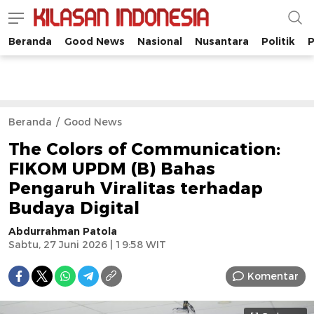
Beranda
Good News
Nasional
Nusantara
Politik
P
Kilasan Indonesia
Satu-satunya di Indonesia
Beranda
Good News
The Colors of Communication:
FIKOM UPDM (B) Bahas
Pengaruh Viralitas terhadap
Budaya Digital
Abdurrahman Patola
Sabtu, 27 Juni 2026 | 19:58 WIT
Komentar