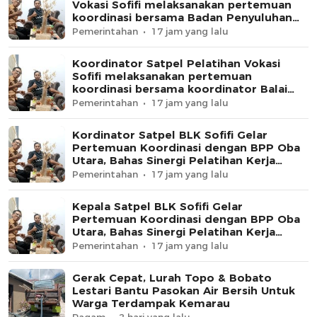
Vokasi Sofifi melaksanakan pertemuan
koordinasi bersama Badan Penyuluhan
Pertanian (BPP) Oba Utara
Pemerintahan
17 jam yang lalu
Koordinator Satpel Pelatihan Vokasi
Sofifi melaksanakan pertemuan
koordinasi bersama koordinator Balai
Penyuluhan Pertanian Oba Utara
Pemerintahan
17 jam yang lalu
Kordinator Satpel BLK Sofifi Gelar
Pertemuan Koordinasi dengan BPP Oba
Utara, Bahas Sinergi Pelatihan Kerja
Sektor Pertanian
Pemerintahan
17 jam yang lalu
Kepala Satpel BLK Sofifi Gelar
Pertemuan Koordinasi dengan BPP Oba
Utara, Bahas Sinergi Pelatihan Kerja
Sektor Pertanian
Pemerintahan
17 jam yang lalu
Gerak Cepat, Lurah Topo & Bobato
Lestari Bantu Pasokan Air Bersih Untuk
Warga Terdampak Kemarau