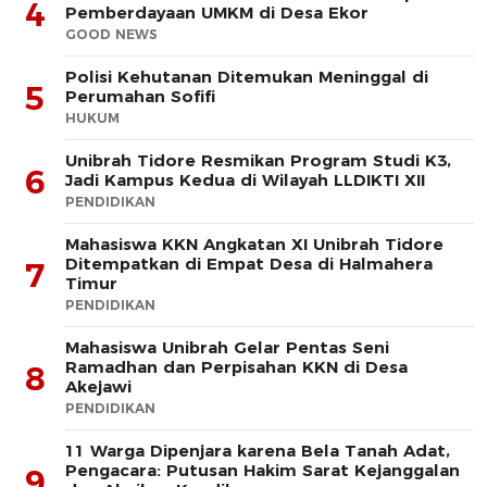
4
Pemberdayaan UMKM di Desa Ekor
GOOD NEWS
Polisi Kehutanan Ditemukan Meninggal di
5
Perumahan Sofifi
HUKUM
Unibrah Tidore Resmikan Program Studi K3,
6
Jadi Kampus Kedua di Wilayah LLDIKTI XII
PENDIDIKAN
Mahasiswa KKN Angkatan XI Unibrah Tidore
Ditempatkan di Empat Desa di Halmahera
7
Timur
PENDIDIKAN
Mahasiswa Unibrah Gelar Pentas Seni
Ramadhan dan Perpisahan KKN di Desa
8
Akejawi
PENDIDIKAN
11 Warga Dipenjara karena Bela Tanah Adat,
Pengacara: Putusan Hakim Sarat Kejanggalan
9