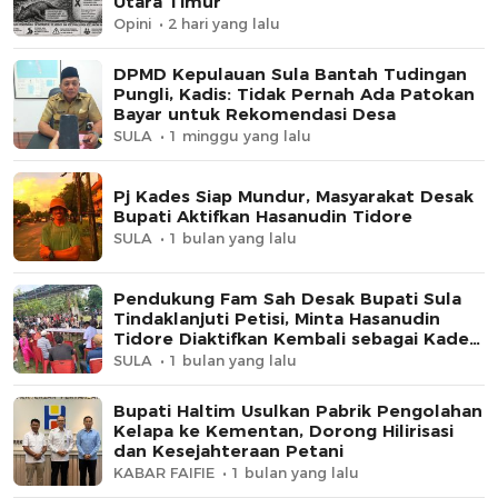
Utara Timur
Opini
2 hari yang lalu
DPMD Kepulauan Sula Bantah Tudingan
Pungli, Kadis: Tidak Pernah Ada Patokan
Bayar untuk Rekomendasi Desa
SULA
1 minggu yang lalu
Pj Kades Siap Mundur, Masyarakat Desak
Bupati Aktifkan Hasanudin Tidore
SULA
1 bulan yang lalu
Pendukung Fam Sah Desak Bupati Sula
Tindaklanjuti Petisi, Minta Hasanudin
Tidore Diaktifkan Kembali sebagai Kades
Waiboga
SULA
1 bulan yang lalu
Bupati Haltim Usulkan Pabrik Pengolahan
Kelapa ke Kementan, Dorong Hilirisasi
dan Kesejahteraan Petani
KABAR FAIFIE
1 bulan yang lalu