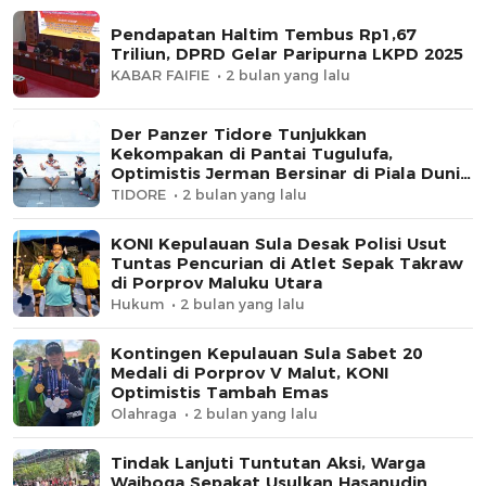
Pendapatan Haltim Tembus Rp1,67
Triliun, DPRD Gelar Paripurna LKPD 2025
KABAR FAIFIE
2 bulan yang lalu
Der Panzer Tidore Tunjukkan
Kekompakan di Pantai Tugulufa,
Optimistis Jerman Bersinar di Piala Dunia
2026
TIDORE
2 bulan yang lalu
KONI Kepulauan Sula Desak Polisi Usut
Tuntas Pencurian di Atlet Sepak Takraw
di Porprov Maluku Utara
Hukum
2 bulan yang lalu
Kontingen Kepulauan Sula Sabet 20
Medali di Porprov V Malut, KONI
Optimistis Tambah Emas
Olahraga
2 bulan yang lalu
Tindak Lanjuti Tuntutan Aksi, Warga
Waiboga Sepakat Usulkan Hasanudin