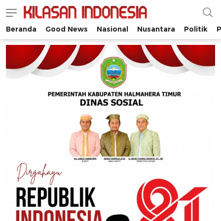
Beranda
Good News
Nasional
Nusantara
Politik
P
Kilasan Indonesia
Satu-satunya di Indonesia