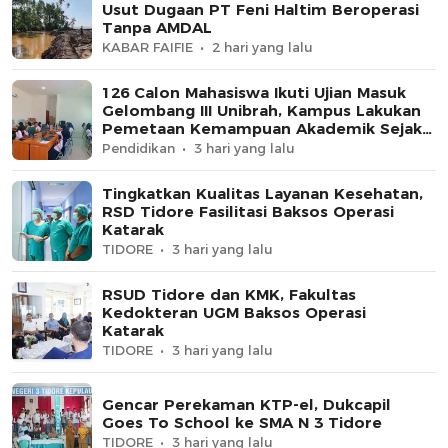
Usut Dugaan PT Feni Haltim Beroperasi
Tanpa AMDAL
KABAR FAIFIE
2 hari yang lalu
126 Calon Mahasiswa Ikuti Ujian Masuk
Gelombang III Unibrah, Kampus Lakukan
Pemetaan Kemampuan Akademik Sejak
Awal
Pendidikan
3 hari yang lalu
Tingkatkan Kualitas Layanan Kesehatan,
RSD Tidore Fasilitasi Baksos Operasi
Katarak
TIDORE
3 hari yang lalu
RSUD Tidore dan KMK, Fakultas
Kedokteran UGM Baksos Operasi
Katarak
TIDORE
3 hari yang lalu
Gencar Perekaman KTP-el, Dukcapil
Goes To School ke SMA N 3 Tidore
TIDORE
3 hari yang lalu