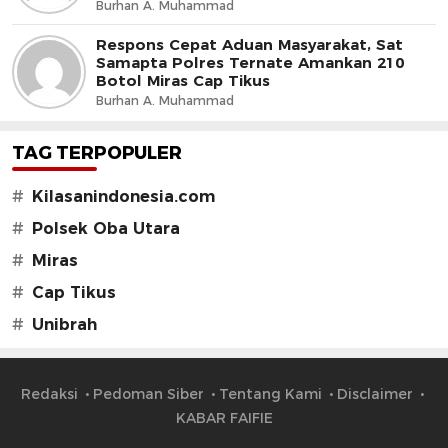
dan Jaga Iklim Investasi
Burhan A. Muhammad
Respons Cepat Aduan Masyarakat, Sat
Samapta Polres Ternate Amankan 210
Botol Miras Cap Tikus
Burhan A. Muhammad
TAG TERPOPULER
#
Kilasanindonesia.com
#
Polsek Oba Utara
#
Miras
#
Cap Tikus
#
Unibrah
Redaksi
Pedoman Siber
Tentang Kami
Disclaimer
KABAR FAIFIE