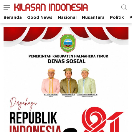
Beranda
Good News
Nasional
Nusantara
Politik
P
Kilasan Indonesia
Satu-satunya di Indonesia